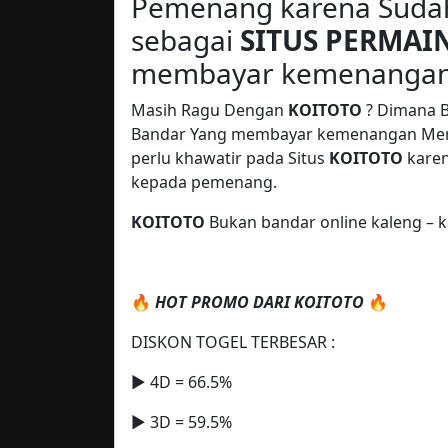
Pemenang karena Suda
sebagai
SITUS PERMAI
membayar kemenangan
Masih Ragu Dengan
KOITOTO
? Dimana B
Bandar Yang membayar kemenangan Membe
perlu khawatir pada Situs
KOITOTO
karen
kepada pemenang.
KOITOTO
Bukan bandar online kaleng – ka
🔥
HOT PROMO DARI KOITOTO
🔥
DISKON TOGEL TERBESAR :
▶️ 4D = 66.5%
▶️ 3D = 59.5%