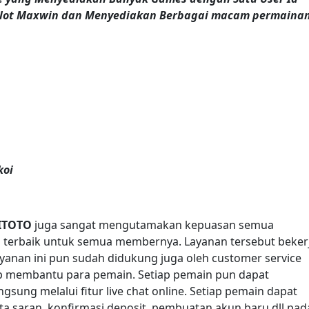
 , Slot Maxwin dan Menyediakan Berbagai macam permaina
koi
ITOTO
juga sangat mengutamakan kepuasan semua
erbaik untuk semua membernya. Layanan tersebut beker
ayanan ini pun sudah didukung juga oleh customer service
p membantu para pemain. Setiap pemain pun dapat
sung melalui fitur live chat online. Setiap pemain dapat
 saran, konfirmasi deposit, pembuatan akun baru dll pad