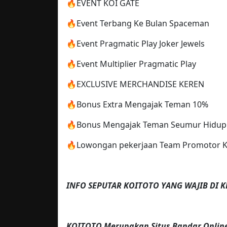
🔥EVENT KOI GATE
🔥Event Terbang Ke Bulan Spaceman
🔥Event Pragmatic Play Joker Jewels
🔥Event Multiplier Pragmatic Play
🔥EXCLUSIVE MERCHANDISE KEREN
🔥Bonus Extra Mengajak Teman 10%
🔥Bonus Mengajak Teman Seumur Hidup
🔥Lowongan pekerjaan Team Promotor 
INFO SEPUTAR KOITOTO YANG WAJIB DI K
KOITOTO Merupakan Situs Bandar Onlin