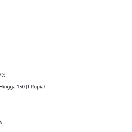
.7%
Hingga 150 JT Rupiah
%