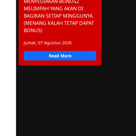
MENYEDIAKAN BONUS2
MELIMPAH YANG AKAN DI
BAGIKAN SETIAP MINGGUNYA.
(MENANG KALAH TETAP DAPAT
BONUS)
Jumat, 07 Agustus 2026
Read More