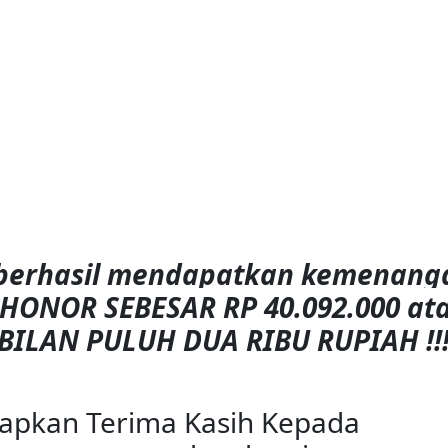
 berhasil mendapatkan kemenang
HONOR SEBESAR RP 40.092.000 at
ILAN PULUH DUA RIBU RUPIAH !!
pkan Terima Kasih Kepada