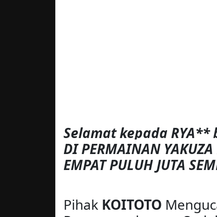
Selamat kepada RYA**
DI PERMAINAN YAKUZA 
EMPAT PULUH JUTA SEMB
Pihak
KOITOTO
Menguca