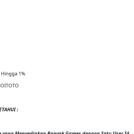
 Hingga 1%
KOITOTO
ETAHUI :
e yang Menyediakan Banyak Games dengan Satu User Id