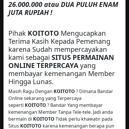
26.000.000 atau DUA PULUH ENAM
JUTA RUPIAH !
Pihak
KOITOTO
Mengucapkan
Terima Kasih Kepada Pemenang
karena Sudah mempercayakan
kami sebagai
SITUS PERMAINAN
ONLINE TERPERCAYA
yang
membayar kemenangan Member
Hingga Lunas.
Masih Ragu Dengan
KOITOTO
? Dimana Bandar
Online sekarang yang Terpercaya
seperti
KOITOTO
? Bandar Yang membayar
kemenangan Member Tanpa Tele-tele. Jadi anda
bermain di
KOITOTO
Tidak perlu khawatir pada
Situs
KOITOTO
karena kemenangan berapa pun