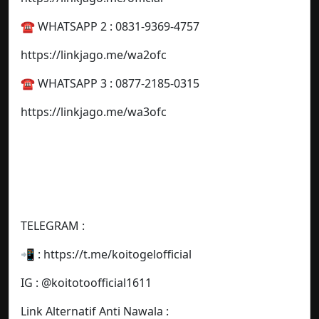
☎️ WHATSAPP 2 : 0831-9369-4757
https://linkjago.me/wa2ofc
☎️ WHATSAPP 3 : 0877-2185-0315
https://linkjago.me/wa3ofc
TELEGRAM :
📲 : https://t.me/koitogelofficial
IG : @koitotoofficial1611
Link Alternatif Anti Nawala :