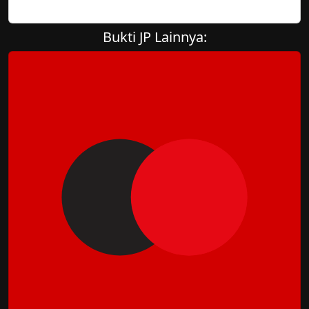
Bukti JP Lainnya: