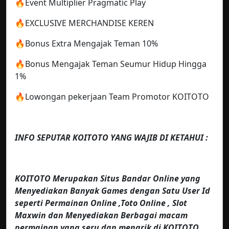
🔥Event Multiplier Pragmatic Play
🔥EXCLUSIVE MERCHANDISE KEREN
🔥Bonus Extra Mengajak Teman 10%
🔥Bonus Mengajak Teman Seumur Hidup Hingga
1%
🔥Lowongan pekerjaan Team Promotor KOITOTO
INFO SEPUTAR KOITOTO YANG WAJIB DI KETAHUI :
KOITOTO Merupakan Situs Bandar Online yang
Menyediakan Banyak Games dengan Satu User Id
seperti Permainan Online ,Toto Online , Slot
Maxwin dan Menyediakan Berbagai macam
permainan yang seru dan menarik di KOITOTO.