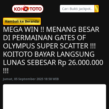
Kembali ke Beranda
MEGA WIN !! MENANG BESAR
DI PERMAINAN GATES OF
OLYMPUS SUPER SCATTER !!!
KOITOTO BAYAR LANGSUNG
LUNAS SEBESAR Rp 26.000.000
!!!
Jumat, 05 September 2025 18:58 WIB