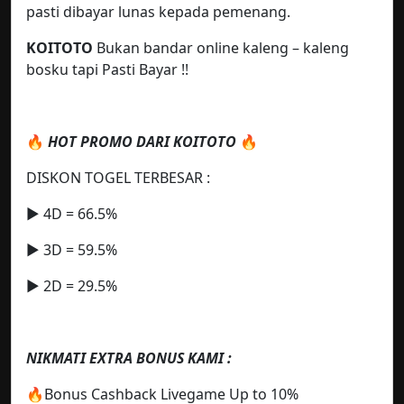
pasti dibayar lunas kepada pemenang.
KOITOTO
Bukan bandar online kaleng – kaleng
bosku tapi Pasti Bayar !!
🔥
HOT PROMO DARI KOITOTO
🔥
DISKON TOGEL TERBESAR :
▶️ 4D = 66.5%
▶️ 3D = 59.5%
▶️ 2D = 29.5%
NIKMATI EXTRA BONUS KAMI :
🔥Bonus Cashback Livegame Up to 10%