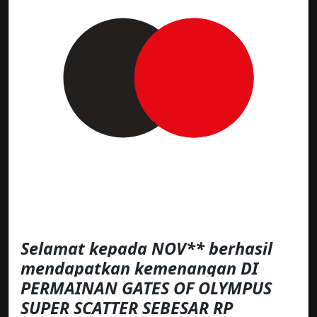
Selamat kepada NOV** berhasil
mendapatkan kemenangan DI
PERMAINAN GATES OF OLYMPUS
SUPER SCATTER SEBESAR RP