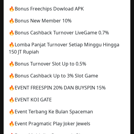
🔥Bonus Freechips Dowload APK
🔥Bonus New Member 10%
🔥Bonus Cashback Turnover LiveGame 0.7%
🔥Lomba Panjat Turnover Setiap Minggu Hingga
150 JT Rupiah
🔥Bonus Turnover Slot Up to 0.5%
🔥Bonus Cashback Up to 3% Slot Game
🔥EVENT FREESPIN 20% DAN BUYSPIN 15%
🔥EVENT KOI GATE
🔥Event Terbang Ke Bulan Spaceman
🔥Event Pragmatic Play Joker Jewels