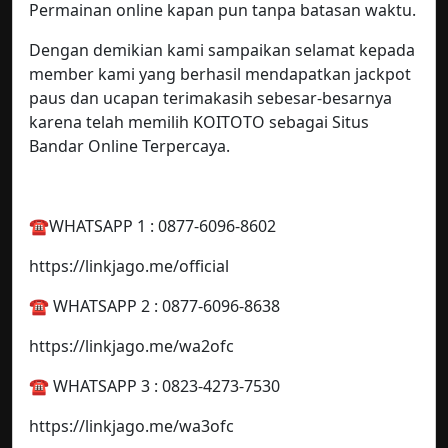
Permainan online kapan pun tanpa batasan waktu.
Dengan demikian kami sampaikan selamat kepada
member kami yang berhasil mendapatkan jackpot
paus dan ucapan terimakasih sebesar-besarnya
karena telah memilih KOITOTO sebagai Situs
Bandar Online Terpercaya.
☎️WHATSAPP 1 : 0877-6096-8602
https://linkjago.me/official
☎️ WHATSAPP 2 : 0877-6096-8638
https://linkjago.me/wa2ofc
☎️ WHATSAPP 3 : 0823-4273-7530
https://linkjago.me/wa3ofc