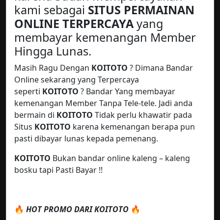
kami sebagai
SITUS PERMAINAN
ONLINE TERPERCAYA
yang
membayar kemenangan Member
Hingga Lunas.
Masih Ragu Dengan
KOITOTO
? Dimana Bandar
Online sekarang yang Terpercaya
seperti
KOITOTO
? Bandar Yang membayar
kemenangan Member Tanpa Tele-tele. Jadi anda
bermain di
KOITOTO
Tidak perlu khawatir pada
Situs
KOITOTO
karena kemenangan berapa pun
pasti dibayar lunas kepada pemenang.
KOITOTO
Bukan bandar online kaleng – kaleng
bosku tapi Pasti Bayar !!
🔥
HOT PROMO DARI KOITOTO
🔥