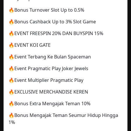
🔥Bonus Turnover Slot Up to 0.5%
🔥Bonus Cashback Up to 3% Slot Game
🔥EVENT FREESPIN 20% DAN BUYSPIN 15%
🔥EVENT KOI GATE
🔥Event Terbang Ke Bulan Spaceman
🔥Event Pragmatic Play Joker Jewels
🔥Event Multiplier Pragmatic Play
🔥EXCLUSIVE MERCHANDISE KEREN
🔥Bonus Extra Mengajak Teman 10%
🔥Bonus Mengajak Teman Seumur Hidup Hingga
1%