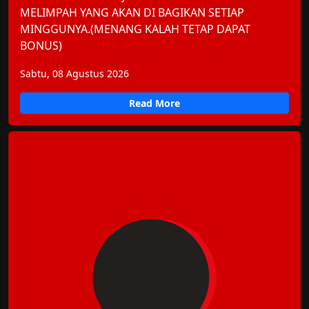
MELIMPAH YANG AKAN DI BAGIKAN SETIAP
MINGGUNYA.(MENANG KALAH TETAP DAPAT
BONUS)
Sabtu, 08 Agustus 2026
Read More