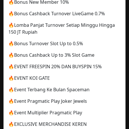
🔥Bonus New Member 10%
🔥Bonus Cashback Turnover LiveGame 0.7%
🔥Lomba Panjat Turnover Setiap Minggu Hingga
150 JT Rupiah
🔥Bonus Turnover Slot Up to 0.5%
🔥Bonus Cashback Up to 3% Slot Game
🔥EVENT FREESPIN 20% DAN BUYSPIN 15%
🔥EVENT KOI GATE
🔥Event Terbang Ke Bulan Spaceman
🔥Event Pragmatic Play Joker Jewels
🔥Event Multiplier Pragmatic Play
🔥EXCLUSIVE MERCHANDISE KEREN