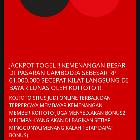
JACKPOT TOGEL !! KEMENANGAN BESAR
DI PASARAN CAMBODIA SEBESAR RP
61.000.000 SECEPAT KILAT LANGSUNG DI
BAYAR LUNAS OLEH KOITOTO !!
KOITOTO SITUS JUDI ONLINE TERBAIK DAN
TERPERCAYA,MEMBAYAR KEMENANGAN
MEMBER.KOITOTO JUGA MENYEDIAKAN BONUS2
MELIMPAH YANG AKAN DI BAGIKAN SETIAP
MINGGUNYA.(MENANG KALAH TETAP DAPAT
BONUS)