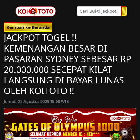
Kembali ke Beranda
JACKPOT TOGEL !!
KEMENANGAN BESAR DI
PASARAN SYDNEY SEBESAR RP
20.000.000 SECEPAT KILAT
LANGSUNG DI BAYAR LUNAS
OLEH KOITOTO !!
Jumat, 22 Agustus 2025 15:08 WIB