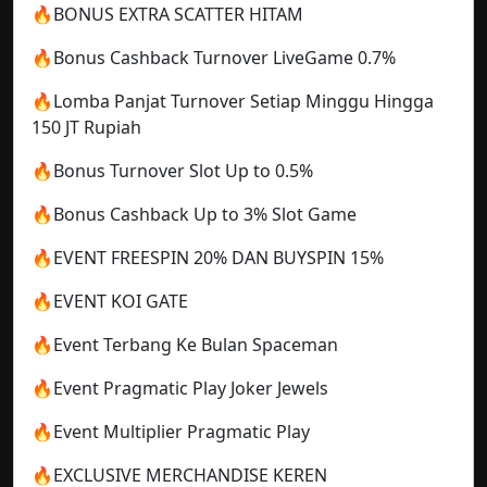
🔥BONUS EXTRA SCATTER HITAM
🔥Bonus Cashback Turnover LiveGame 0.7%
🔥Lomba Panjat Turnover Setiap Minggu Hingga
150 JT Rupiah
🔥Bonus Turnover Slot Up to 0.5%
🔥Bonus Cashback Up to 3% Slot Game
🔥EVENT FREESPIN 20% DAN BUYSPIN 15%
🔥EVENT KOI GATE
🔥Event Terbang Ke Bulan Spaceman
🔥Event Pragmatic Play Joker Jewels
🔥Event Multiplier Pragmatic Play
🔥EXCLUSIVE MERCHANDISE KEREN