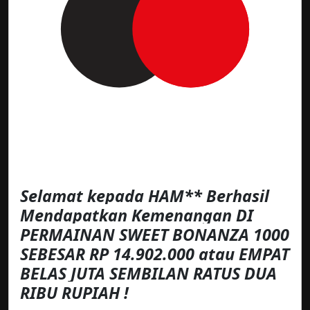
Selamat kepada HAM** Berhasil
Mendapatkan Kemenangan DI
PERMAINAN SWEET BONANZA 1000
SEBESAR RP 14.902.000 atau EMPAT
BELAS JUTA SEMBILAN RATUS DUA
RIBU RUPIAH !