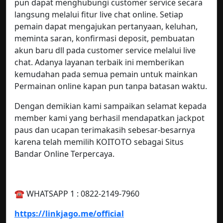
pun dapat menghubungi customer service secara
langsung melalui fitur live chat online. Setiap
pemain dapat mengajukan pertanyaan, keluhan,
meminta saran, konfirmasi deposit, pembuatan
akun baru dll pada customer service melalui live
chat. Adanya layanan terbaik ini memberikan
kemudahan pada semua pemain untuk mainkan
Permainan online kapan pun tanpa batasan waktu.
Dengan demikian kami sampaikan selamat kepada
member kami yang berhasil mendapatkan jackpot
paus dan ucapan terimakasih sebesar-besarnya
karena telah memilih KOITOTO sebagai Situs
Bandar Online Terpercaya.
☎️ WHATSAPP 1 : 0822-2149-7960
https://linkjago.me/official