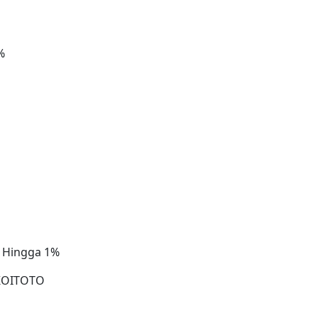
%
 Hingga 1%
KOITOTO