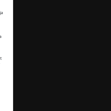
ja
a
t
r