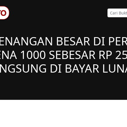
MENANGAN BESAR DI P
A 1000 SEBESAR RP 25
LANGSUNG DI BAYAR LUN