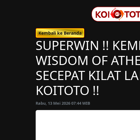
Kembali ke Beranda
SUPERWIN !! KE
WISDOM OF ATHEN
SECEPAT KILAT 
KOITOTO !!
Rabu, 13 Mei 2026 07:44 WIB