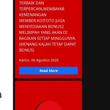
TERBAIK DAN
TERPERCAYA,MEMBAYAR
KEMENANGAN
MEMBER.KOITOTO JUGA
MENYEDIAKAN BONUS2
MELIMPAH YANG AKAN DI
BAGIKAN SETIAP MINGGUNYA.
(MENANG KALAH TETAP DAPAT
BONUS)
Kamis, 06 Agustus 2026
Read More
A