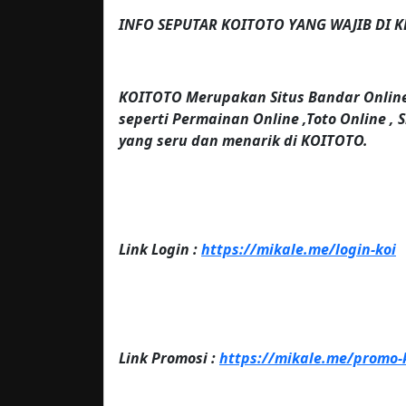
INFO SEPUTAR KOITOTO YANG WAJIB DI K
KOITOTO Merupakan Situs Bandar Onlin
seperti Permainan Online ,Toto Online
yang seru dan menarik di KOITOTO.
Link Login :
https://mikale.me/login-koi
Link Promosi :
https://mikale.me/promo-