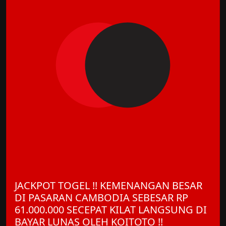
JACKPOT TOGEL !! KEMENANGAN BESAR
DI PASARAN CAMBODIA SEBESAR RP
61.000.000 SECEPAT KILAT LANGSUNG DI
BAYAR LUNAS OLEH KOITOTO !!