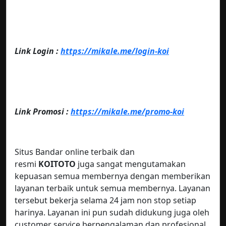
Link Login :
https://mikale.me/login-koi
Link Promosi :
https://mikale.me/promo-koi
Situs Bandar online terbaik dan
resmi
KOITOTO
juga sangat mengutamakan
kepuasan semua membernya dengan memberikan
layanan terbaik untuk semua membernya. Layanan
tersebut bekerja selama 24 jam non stop setiap
harinya. Layanan ini pun sudah didukung juga oleh
customer service berpengalaman dan profesional