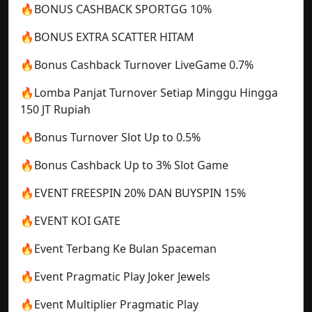
🔥BONUS CASHBACK SPORTGG 10%
🔥BONUS EXTRA SCATTER HITAM
🔥Bonus Cashback Turnover LiveGame 0.7%
🔥Lomba Panjat Turnover Setiap Minggu Hingga
150 JT Rupiah
🔥Bonus Turnover Slot Up to 0.5%
🔥Bonus Cashback Up to 3% Slot Game
🔥EVENT FREESPIN 20% DAN BUYSPIN 15%
🔥EVENT KOI GATE
🔥Event Terbang Ke Bulan Spaceman
🔥Event Pragmatic Play Joker Jewels
🔥Event Multiplier Pragmatic Play