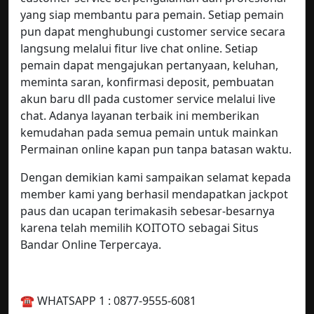
yang siap membantu para pemain. Setiap pemain
pun dapat menghubungi customer service secara
langsung melalui fitur live chat online. Setiap
pemain dapat mengajukan pertanyaan, keluhan,
meminta saran, konfirmasi deposit, pembuatan
akun baru dll pada customer service melalui live
chat. Adanya layanan terbaik ini memberikan
kemudahan pada semua pemain untuk mainkan
Permainan online kapan pun tanpa batasan waktu.
Dengan demikian kami sampaikan selamat kepada
member kami yang berhasil mendapatkan jackpot
paus dan ucapan terimakasih sebesar-besarnya
karena telah memilih KOITOTO sebagai Situs
Bandar Online Terpercaya.
☎️ WHATSAPP 1 : 0877-9555-6081