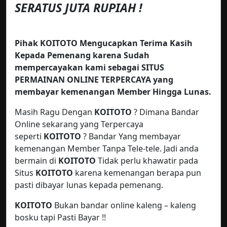
SERATUS JUTA RUPIAH !
Pihak KOITOTO Mengucapkan Terima Kasih
Kepada Pemenang karena Sudah
mempercayakan kami sebagai SITUS
PERMAINAN ONLINE TERPERCAYA yang
membayar kemenangan Member Hingga Lunas.
Masih Ragu Dengan
KOITOTO
? Dimana Bandar
Online sekarang yang Terpercaya
seperti
KOITOTO
? Bandar Yang membayar
kemenangan Member Tanpa Tele-tele. Jadi anda
bermain di
KOITOTO
Tidak perlu khawatir pada
Situs
KOITOTO
karena kemenangan berapa pun
pasti dibayar lunas kepada pemenang.
KOITOTO
Bukan bandar online kaleng – kaleng
bosku tapi Pasti Bayar !!