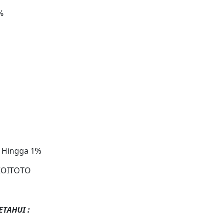
%
 Hingga 1%
KOITOTO
ETAHUI :