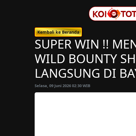
Kembali ke Beranda
SUPER WIN !! M
WILD BOUNTY SH
LANGSUNG DI BAY
Selasa, 09 Juni 2026 02:30 WIB