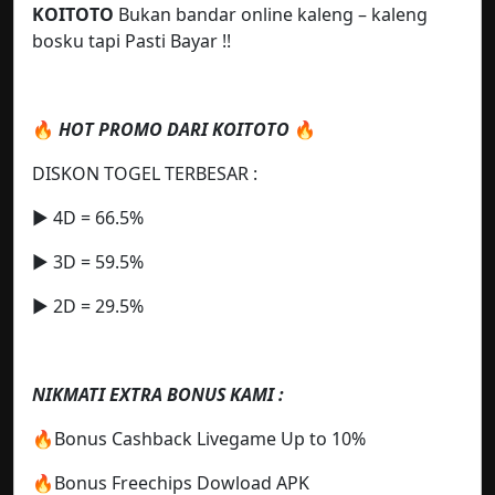
KOITOTO
Bukan bandar online kaleng – kaleng
bosku tapi Pasti Bayar !!
🔥
HOT PROMO DARI KOITOTO
🔥
DISKON TOGEL TERBESAR :
▶️ 4D = 66.5%
▶️ 3D = 59.5%
▶️ 2D = 29.5%
NIKMATI EXTRA BONUS KAMI :
🔥Bonus Cashback Livegame Up to 10%
🔥Bonus Freechips Dowload APK