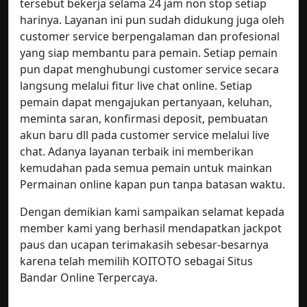
tersebut bekerja selama 24 jam non stop setiap
harinya. Layanan ini pun sudah didukung juga oleh
customer service berpengalaman dan profesional
yang siap membantu para pemain. Setiap pemain
pun dapat menghubungi customer service secara
langsung melalui fitur live chat online. Setiap
pemain dapat mengajukan pertanyaan, keluhan,
meminta saran, konfirmasi deposit, pembuatan
akun baru dll pada customer service melalui live
chat. Adanya layanan terbaik ini memberikan
kemudahan pada semua pemain untuk mainkan
Permainan online kapan pun tanpa batasan waktu.
Dengan demikian kami sampaikan selamat kepada
member kami yang berhasil mendapatkan jackpot
paus dan ucapan terimakasih sebesar-besarnya
karena telah memilih KOITOTO sebagai Situs
Bandar Online Terpercaya.