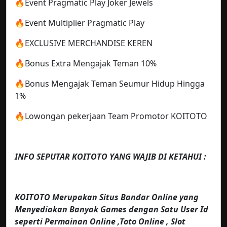
🔥Event Pragmatic Play Joker Jewels
🔥Event Multiplier Pragmatic Play
🔥EXCLUSIVE MERCHANDISE KEREN
🔥Bonus Extra Mengajak Teman 10%
🔥Bonus Mengajak Teman Seumur Hidup Hingga
1%
🔥Lowongan pekerjaan Team Promotor KOITOTO
INFO SEPUTAR KOITOTO YANG WAJIB DI KETAHUI :
KOITOTO Merupakan Situs Bandar Online yang
Menyediakan Banyak Games dengan Satu User Id
seperti Permainan Online ,Toto Online , Slot