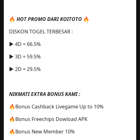
🔥
HOT PROMO DARI KOITOTO
🔥
DISKON TOGEL TERBESAR :
▶️ 4D = 66.5%
▶️ 3D = 59.5%
▶️ 2D = 29.5%
NIKMATI EXTRA BONUS KAMI :
🔥Bonus Cashback Livegame Up to 10%
🔥Bonus Freechips Dowload APK
🔥Bonus New Member 10%