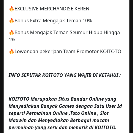
🔥EXCLUSIVE MERCHANDISE KEREN
🔥Bonus Extra Mengajak Teman 10%
🔥Bonus Mengajak Teman Seumur Hidup Hingga
1%
🔥Lowongan pekerjaan Team Promotor KOITOTO
INFO SEPUTAR KOITOTO YANG WAJIB DI KETAHUI :
KOITOTO Merupakan Situs Bandar Online yang
Menyediakan Banyak Games dengan Satu User Id
seperti Permainan Online ,Toto Online , Slot
Maxwin dan Menyediakan Berbagai macam
permainan yang seru dan menarik di KOITOTO.