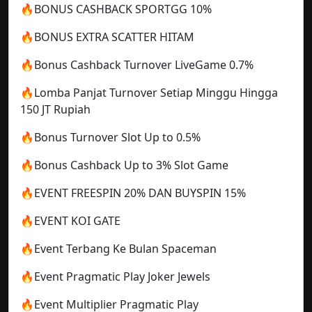
🔥BONUS CASHBACK SPORTGG 10%
🔥BONUS EXTRA SCATTER HITAM
🔥Bonus Cashback Turnover LiveGame 0.7%
🔥Lomba Panjat Turnover Setiap Minggu Hingga
150 JT Rupiah
🔥Bonus Turnover Slot Up to 0.5%
🔥Bonus Cashback Up to 3% Slot Game
🔥EVENT FREESPIN 20% DAN BUYSPIN 15%
🔥EVENT KOI GATE
🔥Event Terbang Ke Bulan Spaceman
🔥Event Pragmatic Play Joker Jewels
🔥Event Multiplier Pragmatic Play