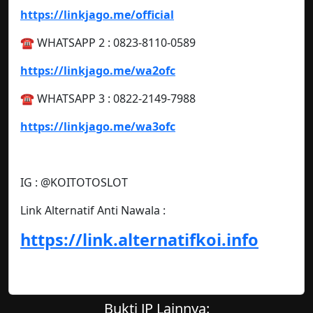
https://linkjago.me/official
☎️ WHATSAPP 2 : 0823-8110-0589
https://linkjago.me/wa2ofc
☎️ WHATSAPP 3 : 0822-2149-7988
https://linkjago.me/wa3ofc
IG : @KOITOTOSLOT
Link Alternatif Anti Nawala :
https://link.alternatifkoi.info
Bukti JP Lainnya: