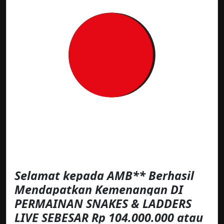
Selamat kepada AMB** Berhasil
Mendapatkan Kemenangan DI
PERMAINAN SNAKES & LADDERS
LIVE SEBESAR Rp 104.000.000 atau