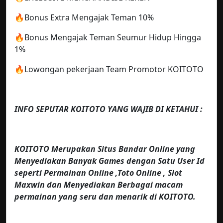
🔥Bonus Extra Mengajak Teman 10%
🔥Bonus Mengajak Teman Seumur Hidup Hingga
1%
🔥Lowongan pekerjaan Team Promotor KOITOTO
INFO SEPUTAR KOITOTO YANG WAJIB DI KETAHUI :
KOITOTO Merupakan Situs Bandar Online yang
Menyediakan Banyak Games dengan Satu User Id
seperti Permainan Online ,Toto Online , Slot
Maxwin dan Menyediakan Berbagai macam
permainan yang seru dan menarik di KOITOTO.