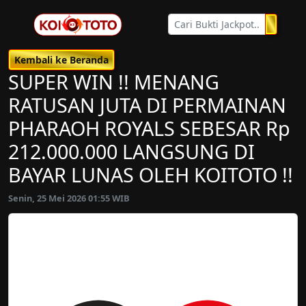
Kembali ke Beranda
SUPER WIN !! MENANG
RATUSAN JUTA DI PERMAINAN
PHARAOH ROYALS SEBESAR Rp
212.000.000 LANGSUNG DI
BAYAR LUNAS OLEH KOITOTO !!
Senin, 25 Mei 2026 01:55 WIB