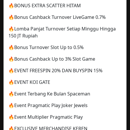
🔥BONUS EXTRA SCATTER HITAM
🔥Bonus Cashback Turnover LiveGame 0.7%
🔥Lomba Panjat Turnover Setiap Minggu Hingga
150 JT Rupiah
🔥Bonus Turnover Slot Up to 0.5%
🔥Bonus Cashback Up to 3% Slot Game
🔥EVENT FREESPIN 20% DAN BUYSPIN 15%
🔥EVENT KOI GATE
🔥Event Terbang Ke Bulan Spaceman
🔥Event Pragmatic Play Joker Jewels
🔥Event Multiplier Pragmatic Play
🔥EXCLUSIVE MERCHANDISE KEREN