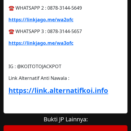
☎️ WHATSAPP 2 : 0878-3144-5649
https://linkjago.me/wa2ofc
☎️ WHATSAPP 3 : 0878-3144-5657
https://linkjago.me/wa3ofc
IG : @KOITOTOJACKPOT
Link Alternatif Anti Nawala :
https://link.alternatifkoi.info
Bukti JP Lainnya: