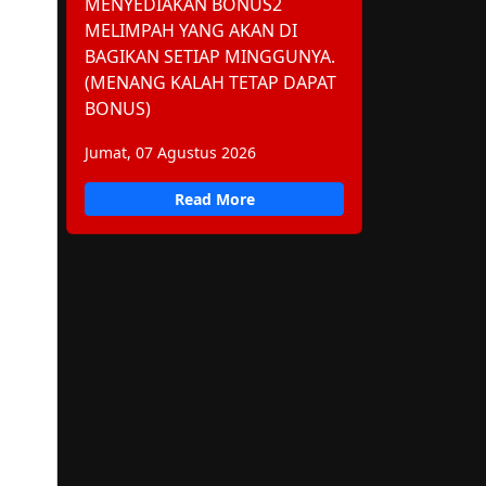
MENYEDIAKAN BONUS2
MELIMPAH YANG AKAN DI
BAGIKAN SETIAP MINGGUNYA.
(MENANG KALAH TETAP DAPAT
BONUS)
Jumat, 07 Agustus 2026
Read More