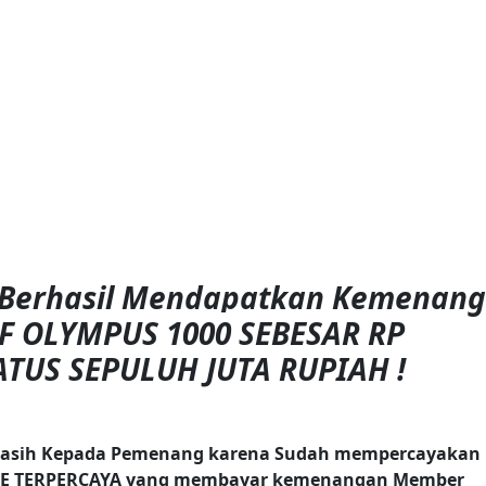
 Berhasil Mendapatkan Kemenan
F OLYMPUS 1000 SEBESAR RP
ATUS SEPULUH JUTA RUPIAH !
Kasih Kepada Pemenang karena Sudah mempercayakan
NE TERPERCAYA yang membayar kemenangan Member