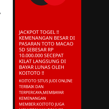
?
JACKPOT TOGEL !!
KEMENANGAN BESAR DI
PASARAN TOTO MACAO
5D SEBESAR RP
10.000.000 SECEPAT
KILAT LANGSUNG DI
BAYAR LUNAS OLEH
KOITOTO !!
KOITOTO SITUS JUDI ONLINE
TERBAIK DAN
TERPERCAYA,MEMBAYAR
KEMENANGAN
MEMBER.KOITOTO JUGA