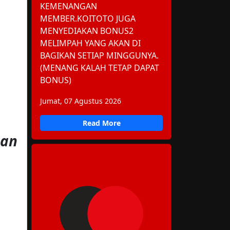
KEMENANGAN
MEMBER.KOITOTO JUGA
MENYEDIAKAN BONUS2
MELIMPAH YANG AKAN DI
BAGIKAN SETIAP MINGGUNYA.
(MENANG KALAH TETAP DAPAT
BONUS)
Jumat, 07 Agustus 2026
Read More
gan