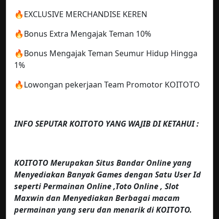
🔥EXCLUSIVE MERCHANDISE KEREN
🔥Bonus Extra Mengajak Teman 10%
🔥Bonus Mengajak Teman Seumur Hidup Hingga
1%
🔥Lowongan pekerjaan Team Promotor KOITOTO
INFO SEPUTAR KOITOTO YANG WAJIB DI KETAHUI :
KOITOTO Merupakan Situs Bandar Online yang
Menyediakan Banyak Games dengan Satu User Id
seperti Permainan Online ,Toto Online , Slot
Maxwin dan Menyediakan Berbagai macam
permainan yang seru dan menarik di KOITOTO.