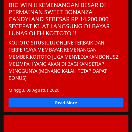
BIG WIN !! KEMENANGAN BESAR DI
PERMAINAN SWEET BONANZA
CANDYLAND SEBESAR RP 14.200.000
SECEPAT KILAT LANGSUNG DI BAYAR
LUNAS OLEH KOITOTO !!
KOITOTO SITUS JUDI ONLINE TERBAIK DAN
TERPERCAYA,MEMBAYAR KEMENANGAN
MEMBER.KOITOTO JUGA MENYEDIAKAN BONUS2
MELIMPAH YANG AKAN DI BAGIKAN SETIAP
MINGGUNYA.(MENANG KALAH TETAP DAPAT
BONUS)
Minggu, 09 Agustus 2026
Read More