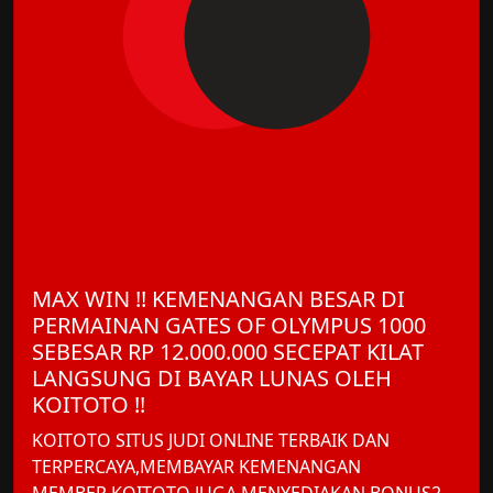
MAX WIN !! KEMENANGAN BESAR DI
PERMAINAN GATES OF OLYMPUS 1000
SEBESAR RP 12.000.000 SECEPAT KILAT
LANGSUNG DI BAYAR LUNAS OLEH
KOITOTO !!
KOITOTO SITUS JUDI ONLINE TERBAIK DAN
TERPERCAYA,MEMBAYAR KEMENANGAN
MEMBER.KOITOTO JUGA MENYEDIAKAN BONUS2