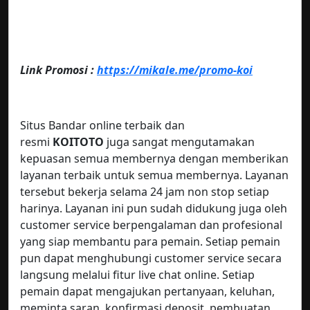
Link Promosi :
https://mikale.me/promo-koi
Situs Bandar online terbaik dan
resmi
KOITOTO
juga sangat mengutamakan
kepuasan semua membernya dengan memberikan
layanan terbaik untuk semua membernya. Layanan
tersebut bekerja selama 24 jam non stop setiap
harinya. Layanan ini pun sudah didukung juga oleh
customer service berpengalaman dan profesional
yang siap membantu para pemain. Setiap pemain
pun dapat menghubungi customer service secara
langsung melalui fitur live chat online. Setiap
pemain dapat mengajukan pertanyaan, keluhan,
meminta saran, konfirmasi deposit, pembuatan