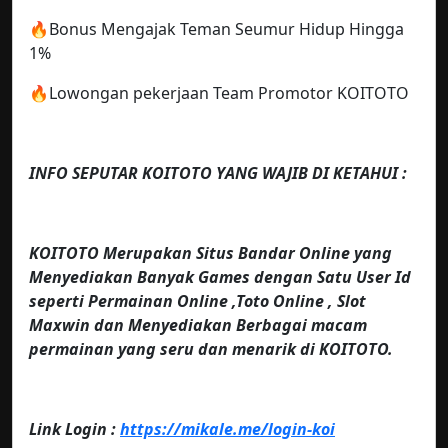
🔥Bonus Mengajak Teman Seumur Hidup Hingga
1%
🔥Lowongan pekerjaan Team Promotor KOITOTO
INFO SEPUTAR KOITOTO YANG WAJIB DI KETAHUI :
KOITOTO Merupakan Situs Bandar Online yang
Menyediakan Banyak Games dengan Satu User Id
seperti Permainan Online ,Toto Online , Slot
Maxwin dan Menyediakan Berbagai macam
permainan yang seru dan menarik di KOITOTO.
Link Login :
https://mikale.me/login-koi