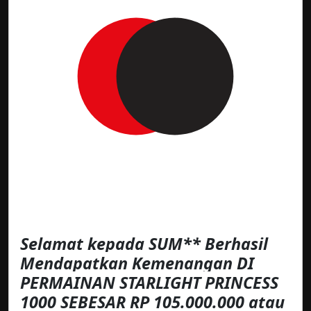
Selamat kepada SUM** Berhasil
Mendapatkan Kemenangan DI
PERMAINAN STARLIGHT PRINCESS
1000 SEBESAR RP 105.000.000 atau