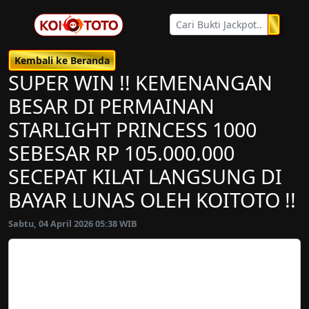
Kembali ke Beranda
SUPER WIN !! KEMENANGAN
BESAR DI PERMAINAN
STARLIGHT PRINCESS 1000
SEBESAR RP 105.000.000
SECEPAT KILAT LANGSUNG DI
BAYAR LUNAS OLEH KOITOTO !!
Sabtu, 04 April 2026 05:38 WIB