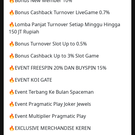
🔥Bonus New Member 10%
🔥Bonus Cashback Turnover LiveGame 0.7%
🔥Lomba Panjat Turnover Setiap Minggu Hingga
150 JT Rupiah
🔥Bonus Turnover Slot Up to 0.5%
🔥Bonus Cashback Up to 3% Slot Game
🔥EVENT FREESPIN 20% DAN BUYSPIN 15%
🔥EVENT KOI GATE
🔥Event Terbang Ke Bulan Spaceman
🔥Event Pragmatic Play Joker Jewels
🔥Event Multiplier Pragmatic Play
🔥EXCLUSIVE MERCHANDISE KEREN