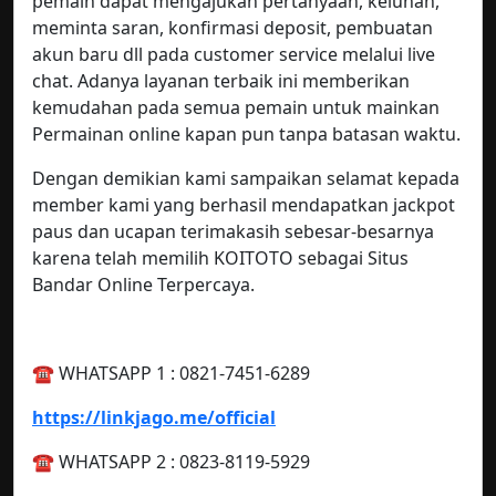
pemain dapat mengajukan pertanyaan, keluhan,
meminta saran, konfirmasi deposit, pembuatan
akun baru dll pada customer service melalui live
chat. Adanya layanan terbaik ini memberikan
kemudahan pada semua pemain untuk mainkan
Permainan online kapan pun tanpa batasan waktu.
Dengan demikian kami sampaikan selamat kepada
member kami yang berhasil mendapatkan jackpot
paus dan ucapan terimakasih sebesar-besarnya
karena telah memilih KOITOTO sebagai Situs
Bandar Online Terpercaya.
☎️ WHATSAPP 1 : 0821-7451-6289
https://linkjago.me/official
☎️ WHATSAPP 2 : 0823-8119-5929