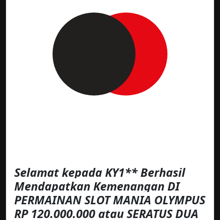
Selamat kepada KY1** Berhasil
Mendapatkan Kemenangan DI
PERMAINAN SLOT MANIA OLYMPUS
RP 120.000.000 atau SERATUS DUA