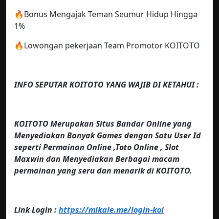
🔥Bonus Mengajak Teman Seumur Hidup Hingga
1%
🔥Lowongan pekerjaan Team Promotor KOITOTO
INFO SEPUTAR KOITOTO YANG WAJIB DI KETAHUI :
KOITOTO Merupakan Situs Bandar Online yang
Menyediakan Banyak Games dengan Satu User Id
seperti Permainan Online ,Toto Online , Slot
Maxwin dan Menyediakan Berbagai macam
permainan yang seru dan menarik di KOITOTO.
Link Login :
https://mikale.me/login-koi