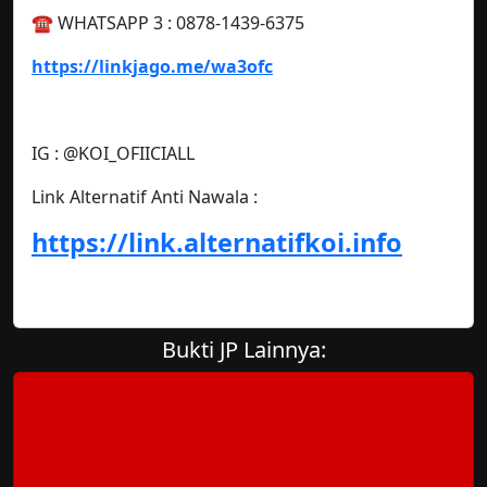
☎️ WHATSAPP 3 : 0878-1439-6375
https://linkjago.me/wa3ofc
IG : @KOI_OFIICIALL
Link Alternatif Anti Nawala :
https://link.alternatifkoi.info
Bukti JP Lainnya: