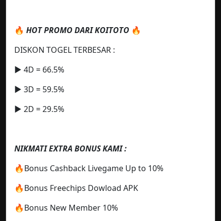
🔥
HOT PROMO DARI KOITOTO
🔥
DISKON TOGEL TERBESAR :
▶️ 4D = 66.5%
▶️ 3D = 59.5%
▶️ 2D = 29.5%
NIKMATI EXTRA BONUS KAMI :
🔥Bonus Cashback Livegame Up to 10%
🔥Bonus Freechips Dowload APK
🔥Bonus New Member 10%