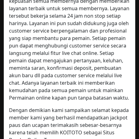
kepuasan semua membernya dengan memberikan
layanan terbaik untuk semua membernya. Layanan
tersebut bekerja selama 24 jam non stop setiap
harinya. Layanan ini pun sudah didukung juga oleh
customer service berpengalaman dan profesional
yang siap membantu para pemain. Setiap pemain
pun dapat menghubungi customer service secara
langsung melalui fitur live chat online. Setiap
pemain dapat mengajukan pertanyaan, keluhan,
meminta saran, konfirmasi deposit, pembuatan
akun baru dll pada customer service melalui live
chat. Adanya layanan terbaik ini memberikan
kemudahan pada semua pemain untuk mainkan
Permainan online kapan pun tanpa batasan waktu.
Dengan demikian kami sampaikan selamat kepada
member kami yang berhasil mendapatkan jackpot
paus dan ucapan terimakasih sebesar-besarnya
karena telah memilih KOITOTO sebagai Situs