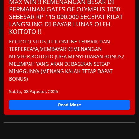
MAX WIN !! KEMENANGAN BESAR DI
PERMAINAN GATES OF OLYMPUS 1000
SEBESAR RP 115.000.000 SECEPAT KILAT
LANGSUNG DI BAYAR LUNAS OLEH
KOITOTO !!
KOITOTO SITUS JUDI ONLINE TERBAIK DAN
TERPERCAYA,MEMBAYAR KEMENANGAN
MEMBER.KOITOTO JUGA MENYEDIAKAN BONUS2
MELIMPAH YANG AKAN DI BAGIKAN SETIAP
MINGGUNYA.(MENANG KALAH TETAP DAPAT
BONUS)
Sabtu, 08 Agustus 2026
Read More