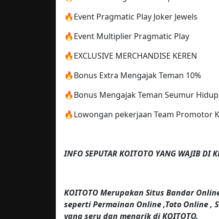
🔥Event Pragmatic Play Joker Jewels
🔥Event Multiplier Pragmatic Play
🔥EXCLUSIVE MERCHANDISE KEREN
🔥Bonus Extra Mengajak Teman 10%
🔥Bonus Mengajak Teman Seumur Hidup
🔥Lowongan pekerjaan Team Promotor 
INFO SEPUTAR KOITOTO YANG WAJIB DI K
KOITOTO Merupakan Situs Bandar Onlin
seperti Permainan Online ,Toto Online
yang seru dan menarik di KOITOTO.