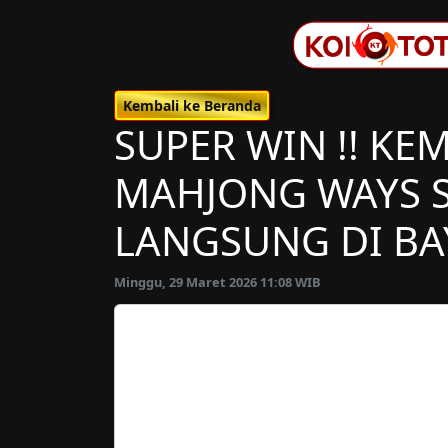
Kembali ke Beranda
SUPER WIN !! K
MAHJONG WAYS SE
LANGSUNG DI BAY
Minggu, 29 Maret 2026 11:08 WIB