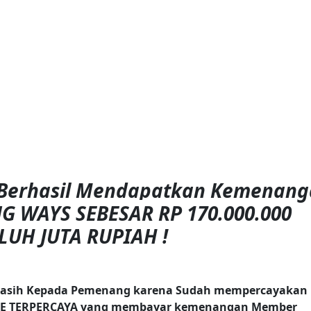
 Berhasil Mendapatkan Kemenan
 WAYS SEBESAR RP 170.000.000
LUH JUTA RUPIAH !
Kasih Kepada Pemenang karena Sudah mempercayakan
NE TERPERCAYA yang membayar kemenangan Member