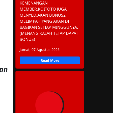
KEMENANGAN
MEMBER.KOITOTO JUGA
MENYEDIAKAN BONUS2
MELIMPAH YANG AKAN DI
BAGIKAN SETIAP MINGGUNYA.
(MENANG KALAH TETAP DAPAT
BONUS)
Jumat, 07 Agustus 2026
Read More
gan