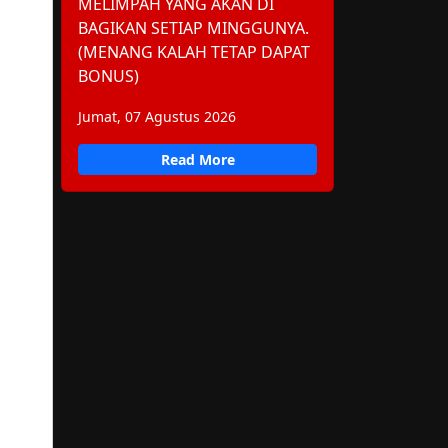
MELIMPAH YANG AKAN DI
BAGIKAN SETIAP MINGGUNYA.
(MENANG KALAH TETAP DAPAT
BONUS)
Jumat, 07 Agustus 2026
Read More