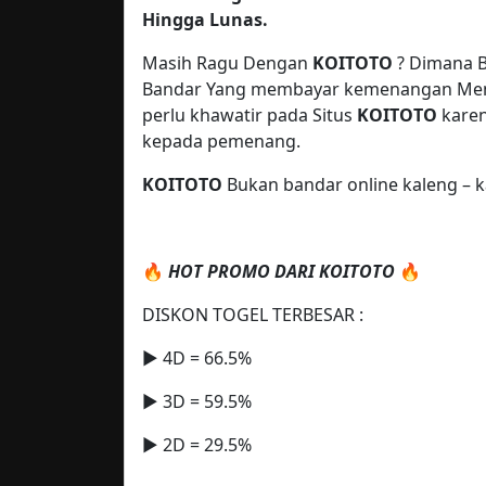
Hingga Lunas.
Masih Ragu Dengan
KOITOTO
? Dimana B
Bandar Yang membayar kemenangan Membe
perlu khawatir pada Situs
KOITOTO
karen
kepada pemenang.
KOITOTO
Bukan bandar online kaleng – ka
🔥
HOT PROMO DARI KOITOTO
🔥
DISKON TOGEL TERBESAR :
▶️ 4D = 66.5%
▶️ 3D = 59.5%
▶️ 2D = 29.5%