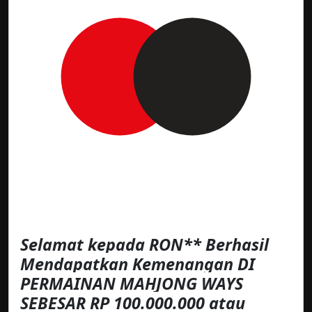
Selamat kepada RON** Berhasil
Mendapatkan Kemenangan DI
PERMAINAN MAHJONG WAYS
SEBESAR RP 100.000.000 atau