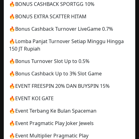
🔥BONUS CASHBACK SPORTGG 10%
🔥BONUS EXTRA SCATTER HITAM
🔥Bonus Cashback Turnover LiveGame 0.7%
🔥Lomba Panjat Turnover Setiap Minggu Hingga
150 JT Rupiah
🔥Bonus Turnover Slot Up to 0.5%
🔥Bonus Cashback Up to 3% Slot Game
🔥EVENT FREESPIN 20% DAN BUYSPIN 15%
🔥EVENT KOI GATE
🔥Event Terbang Ke Bulan Spaceman
🔥Event Pragmatic Play Joker Jewels
🔥Event Multiplier Pragmatic Play