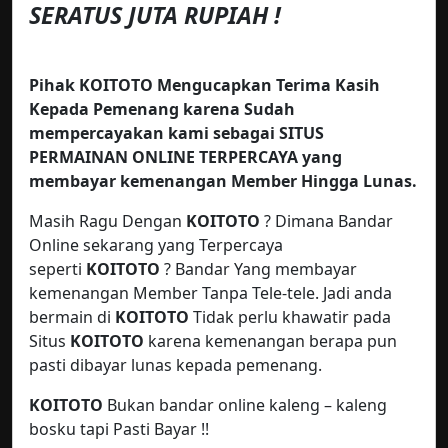
SERATUS JUTA RUPIAH !
Pihak KOITOTO Mengucapkan Terima Kasih
Kepada Pemenang karena Sudah
mempercayakan kami sebagai SITUS
PERMAINAN ONLINE TERPERCAYA yang
membayar kemenangan Member Hingga Lunas.
Masih Ragu Dengan
KOITOTO
? Dimana Bandar
Online sekarang yang Terpercaya
seperti
KOITOTO
? Bandar Yang membayar
kemenangan Member Tanpa Tele-tele. Jadi anda
bermain di
KOITOTO
Tidak perlu khawatir pada
Situs
KOITOTO
karena kemenangan berapa pun
pasti dibayar lunas kepada pemenang.
KOITOTO
Bukan bandar online kaleng – kaleng
bosku tapi Pasti Bayar !!