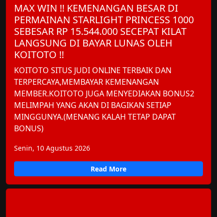
MAX WIN !! KEMENANGAN BESAR DI
PERMAINAN STARLIGHT PRINCESS 1000
SEBESAR RP 15.544.000 SECEPAT KILAT
LANGSUNG DI BAYAR LUNAS OLEH
KOITOTO !!
KOITOTO SITUS JUDI ONLINE TERBAIK DAN
TERPERCAYA,MEMBAYAR KEMENANGAN
MEMBER.KOITOTO JUGA MENYEDIAKAN BONUS2
MELIMPAH YANG AKAN DI BAGIKAN SETIAP
MINGGUNYA.(MENANG KALAH TETAP DAPAT
BONUS)
Senin, 10 Agustus 2026
Read More