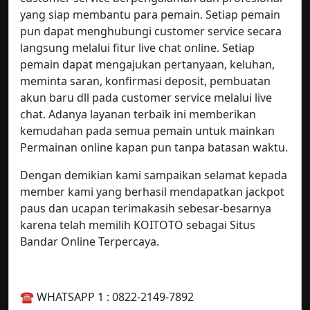
yang siap membantu para pemain. Setiap pemain
pun dapat menghubungi customer service secara
langsung melalui fitur live chat online. Setiap
pemain dapat mengajukan pertanyaan, keluhan,
meminta saran, konfirmasi deposit, pembuatan
akun baru dll pada customer service melalui live
chat. Adanya layanan terbaik ini memberikan
kemudahan pada semua pemain untuk mainkan
Permainan online kapan pun tanpa batasan waktu.
Dengan demikian kami sampaikan selamat kepada
member kami yang berhasil mendapatkan jackpot
paus dan ucapan terimakasih sebesar-besarnya
karena telah memilih KOITOTO sebagai Situs
Bandar Online Terpercaya.
☎️ WHATSAPP 1 : 0822-2149-7892