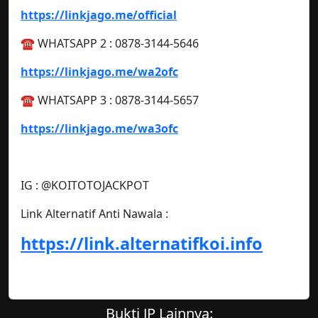
https://linkjago.me/official
☎️ WHATSAPP 2 : 0878-3144-5646
https://linkjago.me/wa2ofc
☎️ WHATSAPP 3 : 0878-3144-5657
https://linkjago.me/wa3ofc
IG : @KOITOTOJACKPOT
Link Alternatif Anti Nawala :
https://link.alternatifkoi.info
Bukti JP Lainnya: