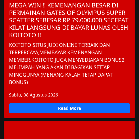
MEGA WIN !! KEMENANGAN BESAR DI
PERMAINAN GATES OF OLYMPUS SUPER
SCATTER SEBESAR RP 79.000.000 SECEPAT
KILAT LANGSUNG DI BAYAR LUNAS OLEH
KOITOTO !!
KOITOTO SITUS JUDI ONLINE TERBAIK DAN
TERPERCAYA,MEMBAYAR KEMENANGAN
MEMBER.KOITOTO JUGA MENYEDIAKAN BONUS2
MELIMPAH YANG AKAN DI BAGIKAN SETIAP
MINGGUNYA.(MENANG KALAH TETAP DAPAT
BONUS)
Sabtu, 08 Agustus 2026
Read More