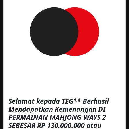
Selamat kepada TEG** Berhasil
Mendapatkan Kemenangan DI
PERMAINAN MAHJONG WAYS 2
SEBESAR RP 130.000.000 atau