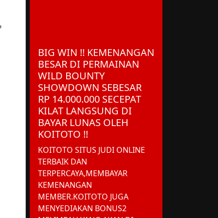
?
BIG WIN !! KEMENANGAN
BESAR DI PERMAINAN
WILD BOUNTY
SHOWDOWN SEBESAR
RP 14.000.000 SECEPAT
KILAT LANGSUNG DI
BAYAR LUNAS OLEH
KOITOTO !!
KOITOTO SITUS JUDI ONLINE
TERBAIK DAN
TERPERCAYA,MEMBAYAR
KEMENANGAN
MEMBER.KOITOTO JUGA
MENYEDIAKAN BONUS2