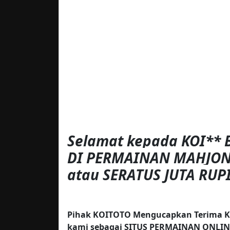
Selamat kepada KOI**
DI PERMAINAN MAHJONG
atau SERATUS JUTA RUPI
Pihak KOITOTO Mengucapkan Terima 
kami sebagai SITUS PERMAINAN ONLI