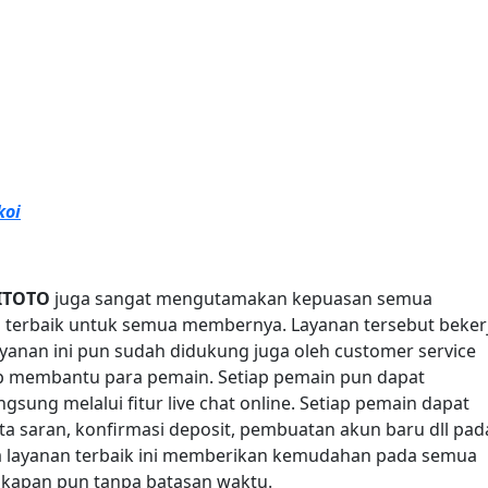
koi
ITOTO
juga sangat mengutamakan kepuasan semua
erbaik untuk semua membernya. Layanan tersebut beker
ayanan ini pun sudah didukung juga oleh customer service
p membantu para pemain. Setiap pemain pun dapat
sung melalui fitur live chat online. Setiap pemain dapat
 saran, konfirmasi deposit, pembuatan akun baru dll pad
nya layanan terbaik ini memberikan kemudahan pada semua
kapan pun tanpa batasan waktu.