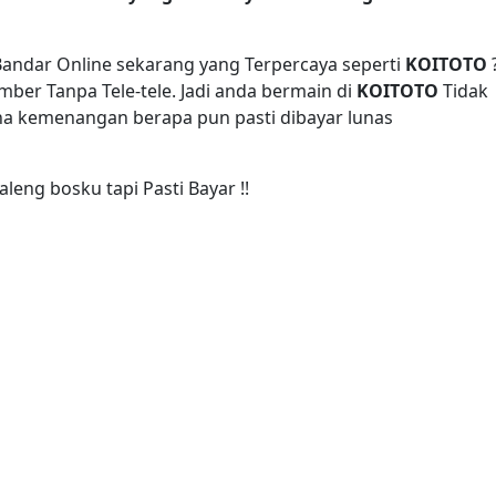
andar Online sekarang yang Terpercaya seperti
KOITOTO
r Tanpa Tele-tele. Jadi anda bermain di
KOITOTO
Tidak
a kemenangan berapa pun pasti dibayar lunas
leng bosku tapi Pasti Bayar !!