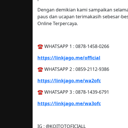
Dengan demikian kami sampaikan selama
paus dan ucapan terimakasih sebesar-be
Online Terpercaya.
☎️ WHATSAPP 1 : 0878-1458-0266
https://linkjago.me/official
☎️ WHATSAPP 2 : 0859-2112-9386
https://linkjago.me/wa2ofc
☎️ WHATSAPP 3 : 0878-1439-6791
https://linkjago.me/wa3ofc
IG : @KOITOTOFICIALL