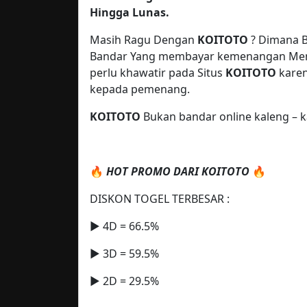
Hingga Lunas.
Masih Ragu Dengan
KOITOTO
? Dimana B
Bandar Yang membayar kemenangan Membe
perlu khawatir pada Situs
KOITOTO
karen
kepada pemenang.
KOITOTO
Bukan bandar online kaleng – ka
🔥
HOT PROMO DARI KOITOTO
🔥
DISKON TOGEL TERBESAR :
▶️ 4D = 66.5%
▶️ 3D = 59.5%
▶️ 2D = 29.5%