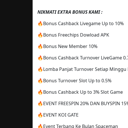
NIKMATI EXTRA BONUS KAMI :
🔥Bonus Cashback Livegame Up to 10%
🔥Bonus Freechips Dowload APK
🔥Bonus New Member 10%
🔥Bonus Cashback Turnover LiveGame 0
🔥Lomba Panjat Turnover Setiap Minggu 
🔥Bonus Turnover Slot Up to 0.5%
🔥Bonus Cashback Up to 3% Slot Game
🔥EVENT FREESPIN 20% DAN BUYSPIN 15
🔥EVENT KOI GATE
🔥Event Terbang Ke Bulan Spaceman