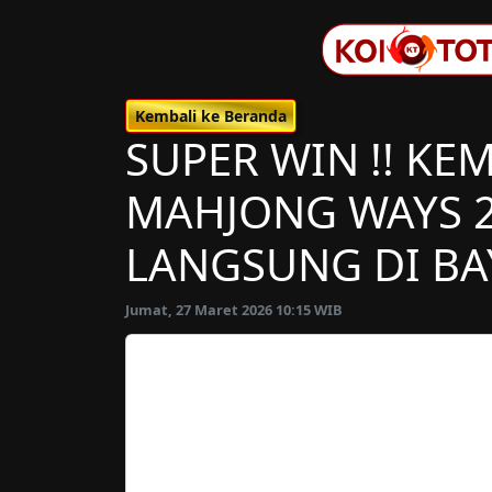
Kembali ke Beranda
SUPER WIN !! K
MAHJONG WAYS 2 
LANGSUNG DI BAY
Jumat, 27 Maret 2026 10:15 WIB