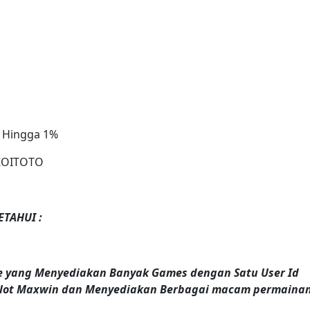
 Hingga 1%
KOITOTO
ETAHUI :
e yang Menyediakan Banyak Games dengan Satu User Id
 , Slot Maxwin dan Menyediakan Berbagai macam permaina