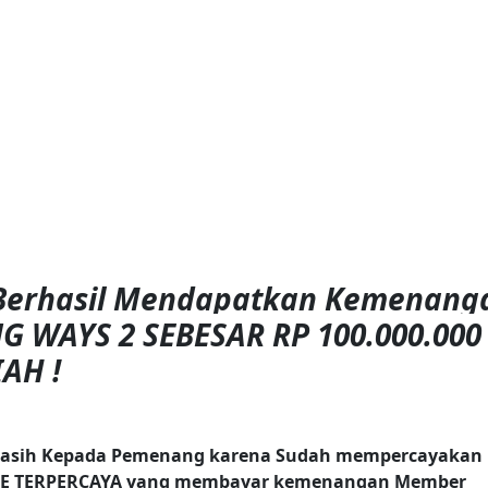
 Berhasil Mendapatkan Kemenang
 WAYS 2 SEBESAR RP 100.000.000
AH !
Kasih Kepada Pemenang karena Sudah mempercayakan
NE TERPERCAYA yang membayar kemenangan Member