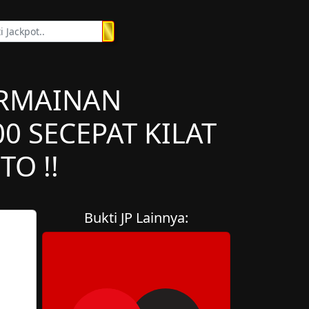
ERMAINAN
0 SECEPAT KILAT
O !!
Bukti JP Lainnya: