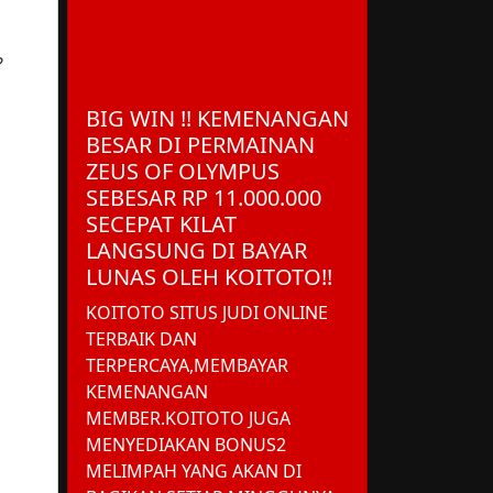
?
BIG WIN !! KEMENANGAN
BESAR DI PERMAINAN
ZEUS OF OLYMPUS
SEBESAR RP 11.000.000
SECEPAT KILAT
LANGSUNG DI BAYAR
LUNAS OLEH KOITOTO!!
KOITOTO SITUS JUDI ONLINE
TERBAIK DAN
TERPERCAYA,MEMBAYAR
KEMENANGAN
MEMBER.KOITOTO JUGA
MENYEDIAKAN BONUS2
MELIMPAH YANG AKAN DI