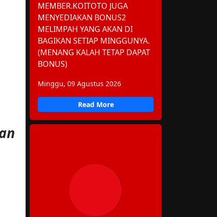
MEMBER.KOITOTO JUGA
MENYEDIAKAN BONUS2
MELIMPAH YANG AKAN DI
BAGIKAN SETIAP MINGGUNYA.
(MENANG KALAH TETAP DAPAT
BONUS)
Minggu, 09 Agustus 2026
Read More
gan