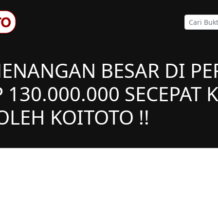
EMENANGAN BESAR DI P
 130.000.000 SECEPAT
OLEH KOITOTO !!