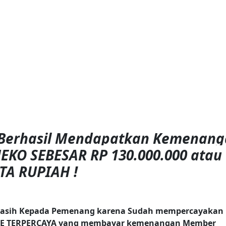
 Berhasil Mendapatkan Kemenan
KO SEBESAR RP 130.000.000 atau
TA RUPIAH !
Kasih Kepada Pemenang karena Sudah mempercayakan
NE TERPERCAYA yang membayar kemenangan Member