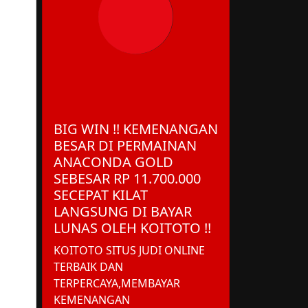
BIG WIN !! KEMENANGAN
BESAR DI PERMAINAN
ANACONDA GOLD
SEBESAR RP 11.700.000
SECEPAT KILAT
LANGSUNG DI BAYAR
LUNAS OLEH KOITOTO !!
KOITOTO SITUS JUDI ONLINE
TERBAIK DAN
TERPERCAYA,MEMBAYAR
KEMENANGAN