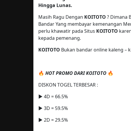
Hingga Lunas.
Masih Ragu Dengan
KOITOTO
? Dimana B
Bandar Yang membayar kemenangan Membe
perlu khawatir pada Situs
KOITOTO
karen
kepada pemenang.
KOITOTO
Bukan bandar online kaleng – ka
🔥
HOT PROMO DARI KOITOTO
🔥
DISKON TOGEL TERBESAR :
▶️ 4D = 66.5%
▶️ 3D = 59.5%
▶️ 2D = 29.5%