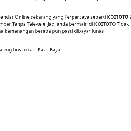
andar Online sekarang yang Terpercaya seperti
KOITOTO
r Tanpa Tele-tele. Jadi anda bermain di
KOITOTO
Tidak
a kemenangan berapa pun pasti dibayar lunas
leng bosku tapi Pasti Bayar !!