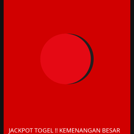
JACKPOT TOGEL !! KEMENANGAN BESAR