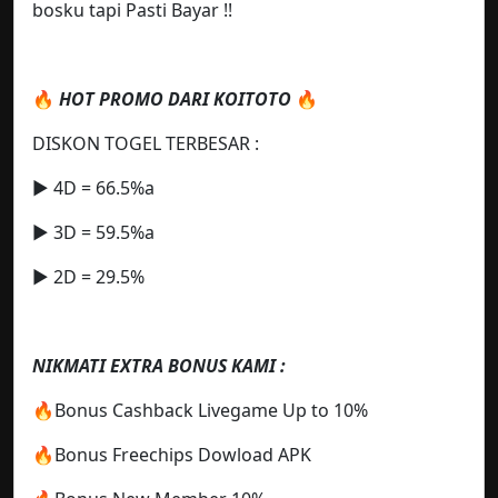
bosku tapi Pasti Bayar !!
🔥
HOT PROMO DARI KOITOTO
🔥
DISKON TOGEL TERBESAR :
▶️ 4D = 66.5%a
▶️ 3D = 59.5%a
▶️ 2D = 29.5%
NIKMATI EXTRA BONUS KAMI :
🔥Bonus Cashback Livegame Up to 10%
🔥Bonus Freechips Dowload APK