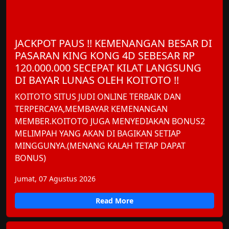
JACKPOT PAUS !! KEMENANGAN BESAR DI
PASARAN KING KONG 4D SEBESAR RP
120.000.000 SECEPAT KILAT LANGSUNG
DI BAYAR LUNAS OLEH KOITOTO !!
KOITOTO SITUS JUDI ONLINE TERBAIK DAN
TERPERCAYA,MEMBAYAR KEMENANGAN
MEMBER.KOITOTO JUGA MENYEDIAKAN BONUS2
MELIMPAH YANG AKAN DI BAGIKAN SETIAP
MINGGUNYA.(MENANG KALAH TETAP DAPAT
BONUS)
Jumat, 07 Agustus 2026
Read More