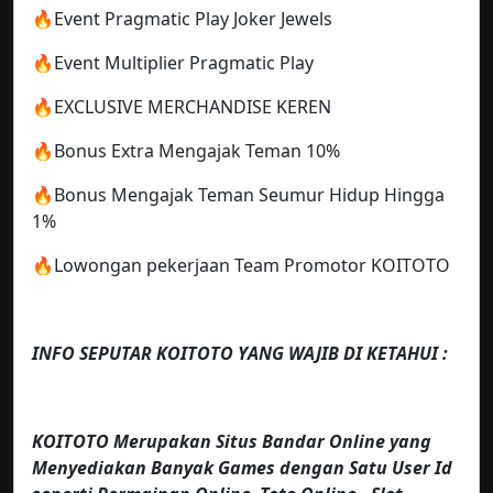
🔥Event Pragmatic Play Joker Jewels
🔥Event Multiplier Pragmatic Play
🔥EXCLUSIVE MERCHANDISE KEREN
🔥Bonus Extra Mengajak Teman 10%
🔥Bonus Mengajak Teman Seumur Hidup Hingga
1%
🔥Lowongan pekerjaan Team Promotor KOITOTO
INFO SEPUTAR KOITOTO YANG WAJIB DI KETAHUI :
KOITOTO Merupakan Situs Bandar Online yang
Menyediakan Banyak Games dengan Satu User Id