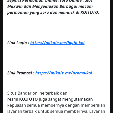
seperti Permainan Online ,Toto Online , Slot
Maxwin dan Menyediakan Berbagai macam
permainan yang seru dan menarik di KOITOTO.
Link Login :
https://mikale.me/login-koi
Link Promosi :
https://mikale.me/promo-koi
Situs Bandar online terbaik dan
resmi
KOITOTO
juga sangat mengutamakan
kepuasan semua membernya dengan memberikan
layanan terbaik untuk semua membernya. Layanan