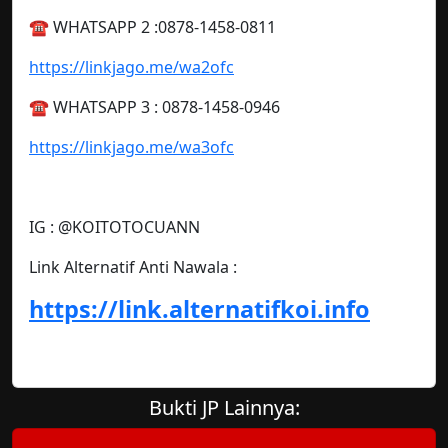
☎️ WHATSAPP 2 :0878-1458-0811
https://linkjago.me/wa2ofc
☎️ WHATSAPP 3 : 0878-1458-0946
https://linkjago.me/wa3ofc
IG : @KOITOTOCUANN
Link Alternatif Anti Nawala :
https://link.alternatifkoi.info
Bukti JP Lainnya: