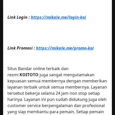
Link Login :
https://mikale.me/login-koi
Link Promosi :
https://mikale.me/promo-koi
Situs Bandar online terbaik dan
resmi
KOITOTO
juga sangat mengutamakan
kepuasan semua membernya dengan memberikan
layanan terbaik untuk semua membernya. Layanan
tersebut bekerja selama 24 jam non stop setiap
harinya. Layanan ini pun sudah didukung juga oleh
customer service berpengalaman dan profesional
yang siap membantu para pemain. Setiap pemain