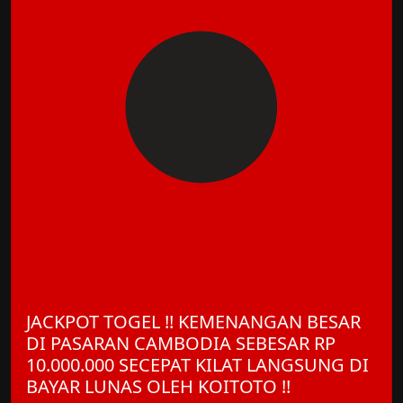
JACKPOT TOGEL !! KEMENANGAN BESAR
DI PASARAN CAMBODIA SEBESAR RP
10.000.000 SECEPAT KILAT LANGSUNG DI
BAYAR LUNAS OLEH KOITOTO !!