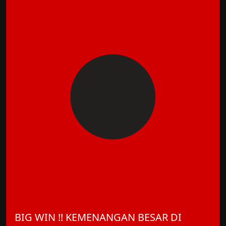
BIG WIN !! KEMENANGAN BESAR DI