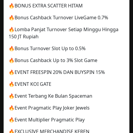
🔥BONUS EXTRA SCATTER HITAM
🔥Bonus Cashback Turnover LiveGame 0.7%
🔥Lomba Panjat Turnover Setiap Minggu Hingga
150 JT Rupiah
🔥Bonus Turnover Slot Up to 0.5%
🔥Bonus Cashback Up to 3% Slot Game
🔥EVENT FREESPIN 20% DAN BUYSPIN 15%
🔥EVENT KOI GATE
🔥Event Terbang Ke Bulan Spaceman
🔥Event Pragmatic Play Joker Jewels
🔥Event Multiplier Pragmatic Play
🔥EXCLUSIVE MERCHANDISE KEREN