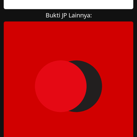
Bukti JP Lainnya: