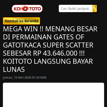
Kembali ke Beranda
MEGA WIN !! MENANG BESAR
DI PERMAINAN GATES OF
GATOTKACA SUPER SCATTER
SEBESAR RP 43.646.000 !!!
KOITOTO LANGSUNG BAYAR
LUNAS
Jumat, 15 Mei 2026 07:24 WIB