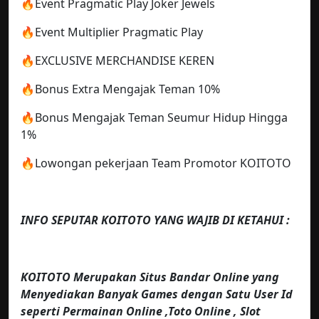
🔥Event Pragmatic Play Joker Jewels
🔥Event Multiplier Pragmatic Play
🔥EXCLUSIVE MERCHANDISE KEREN
🔥Bonus Extra Mengajak Teman 10%
🔥Bonus Mengajak Teman Seumur Hidup Hingga
1%
🔥Lowongan pekerjaan Team Promotor KOITOTO
INFO SEPUTAR KOITOTO YANG WAJIB DI KETAHUI :
KOITOTO Merupakan Situs Bandar Online yang
Menyediakan Banyak Games dengan Satu User Id
seperti Permainan Online ,Toto Online , Slot