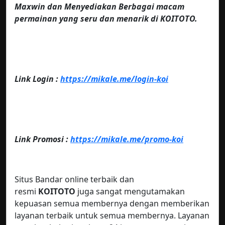
Maxwin dan Menyediakan Berbagai macam
permainan yang seru dan menarik di KOITOTO.
Link Login :
https://mikale.me/login-koi
Link Promosi :
https://mikale.me/promo-koi
Situs Bandar online terbaik dan
resmi
KOITOTO
juga sangat mengutamakan
kepuasan semua membernya dengan memberikan
layanan terbaik untuk semua membernya. Layanan