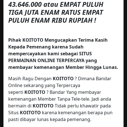
43.646.000 atau EMPAT PULUH
TIGA JUTA ENAM RATUS EMPAT
PULUH ENAM RIBU RUPIAH !
Pihak KOITOTO Mengucapkan Terima Kasih
Kepada Pemenang karena Sudah
mempercayakan kami sebagai SITUS
PERMAINAN ONLINE TERPERCAYA yang
membayar kemenangan Member Hingga Lunas.
Masih Ragu Dengan
KOITOTO
? Dimana Bandar
Online sekarang yang Terpercaya
seperti
KOITOTO
? Bandar Yang membayar
kemenangan Member Tanpa Tele-tele. Jadi anda
bermain di
KOITOTO
Tidak perlu khawatir pada
Situs
KOITOTO
karena kemenangan berapa pun
pasti dibayar lunas kepada pemenang.