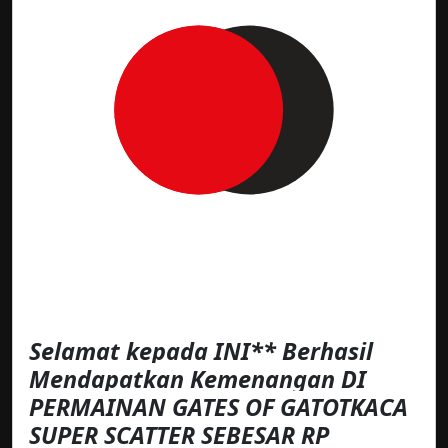
Selamat kepada INI** Berhasil
Mendapatkan Kemenangan DI
PERMAINAN GATES OF GATOTKACA
SUPER SCATTER SEBESAR RP