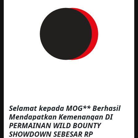
Selamat kepada MOG** Berhasil
Mendapatkan Kemenangan DI
PERMAINAN WILD BOUNTY
SHOWDOWN SEBESAR RP