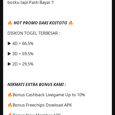
bosku tapi Pasti Bayar !!
🔥
HOT PROMO DARI KOITOTO
🔥
DISKON TOGEL TERBESAR :
▶️ 4D = 66.5%
▶️ 3D = 59.5%
▶️ 2D = 29.5%
NIKMATI EXTRA BONUS KAMI :
🔥Bonus Cashback Livegame Up to 10%
🔥Bonus Freechips Dowload APK