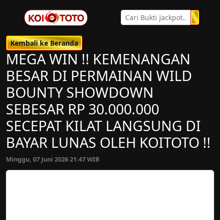
Kembali ke Beranda
MEGA WIN !! KEMENANGAN
BESAR DI PERMAINAN WILD
BOUNTY SHOWDOWN
SEBESAR RP 30.000.000
SECEPAT KILAT LANGSUNG DI
BAYAR LUNAS OLEH KOITOTO !!
Minggu, 07 Juni 2026 21:47 WIB