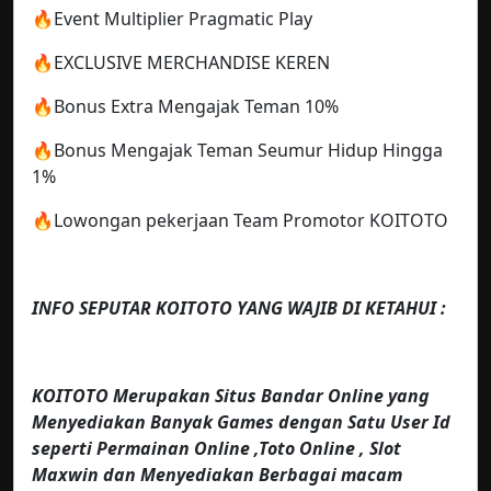
🔥Event Multiplier Pragmatic Play
🔥EXCLUSIVE MERCHANDISE KEREN
🔥Bonus Extra Mengajak Teman 10%
🔥Bonus Mengajak Teman Seumur Hidup Hingga
1%
🔥Lowongan pekerjaan Team Promotor KOITOTO
INFO SEPUTAR KOITOTO YANG WAJIB DI KETAHUI :
KOITOTO Merupakan Situs Bandar Online yang
Menyediakan Banyak Games dengan Satu User Id
seperti Permainan Online ,Toto Online , Slot
Maxwin dan Menyediakan Berbagai macam