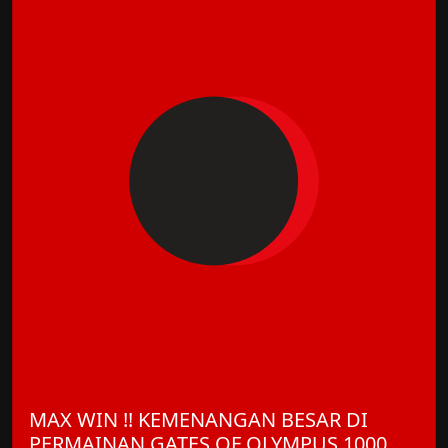
MAX WIN !! KEMENANGAN BESAR DI
PERMAINAN GATES OF OLYMPUS 1000