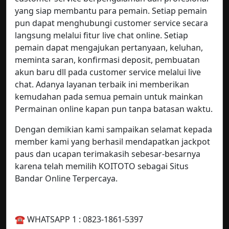
yang siap membantu para pemain. Setiap pemain
pun dapat menghubungi customer service secara
langsung melalui fitur live chat online. Setiap
pemain dapat mengajukan pertanyaan, keluhan,
meminta saran, konfirmasi deposit, pembuatan
akun baru dll pada customer service melalui live
chat. Adanya layanan terbaik ini memberikan
kemudahan pada semua pemain untuk mainkan
Permainan online kapan pun tanpa batasan waktu.
Dengan demikian kami sampaikan selamat kepada
member kami yang berhasil mendapatkan jackpot
paus dan ucapan terimakasih sebesar-besarnya
karena telah memilih KOITOTO sebagai Situs
Bandar Online Terpercaya.
☎️ WHATSAPP 1 : 0823-1861-5397