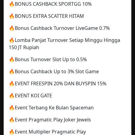
🔥BONUS CASHBACK SPORTGG 10%
🔥BONUS EXTRA SCATTER HITAM
🔥Bonus Cashback Turnover LiveGame 0.7%
🔥Lomba Panjat Turnover Setiap Minggu Hingga
150 JT Rupiah
🔥Bonus Turnover Slot Up to 0.5%
🔥Bonus Cashback Up to 3% Slot Game
🔥EVENT FREESPIN 20% DAN BUYSPIN 15%
🔥EVENT KOI GATE
🔥Event Terbang Ke Bulan Spaceman
🔥Event Pragmatic Play Joker Jewels
🔥Event Multiplier Pragmatic Play