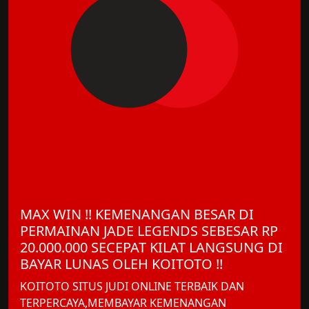
MAX WIN !! KEMENANGAN BESAR DI
PERMAINAN JADE LEGENDS SEBESAR RP
20.000.000 SECEPAT KILAT LANGSUNG DI
BAYAR LUNAS OLEH KOITOTO !!
KOITOTO SITUS JUDI ONLINE TERBAIK DAN
TERPERCAYA,MEMBAYAR KEMENANGAN