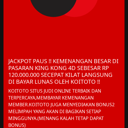
JACKPOT PAUS !! KEMENANGAN BESAR DI
PASARAN KING KONG 4D SEBESAR RP
120.000.000 SECEPAT KILAT LANGSUNG
DI BAYAR LUNAS OLEH KOITOTO !!
KOITOTO SITUS JUDI ONLINE TERBAIK DAN
TERPERCAYA,MEMBAYAR KEMENANGAN
MEMBER.KOITOTO JUGA MENYEDIAKAN BONUS2
MELIMPAH YANG AKAN DI BAGIKAN SETIAP
MINGGUNYA.(MENANG KALAH TETAP DAPAT
BONUS)