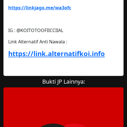
https://linkjago.me/wa3ofc
IG : @KOITOTOOFIICCIIAL
Link Alternatif Anti Nawala :
https://link.alternatifkoi.info
Bukti JP Lainnya: