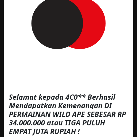
Selamat kepada 4C0** Berhasil
Mendapatkan Kemenangan DI
PERMAINAN WILD APE SEBESAR RP
34.000.000 atau TIGA PULUH
EMPAT JUTA RUPIAH !