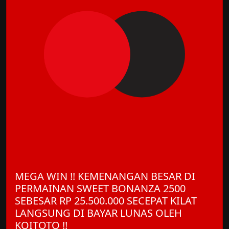
MEGA WIN !! KEMENANGAN BESAR DI
PERMAINAN SWEET BONANZA 2500
SEBESAR RP 25.500.000 SECEPAT KILAT
LANGSUNG DI BAYAR LUNAS OLEH
KOITOTO !!