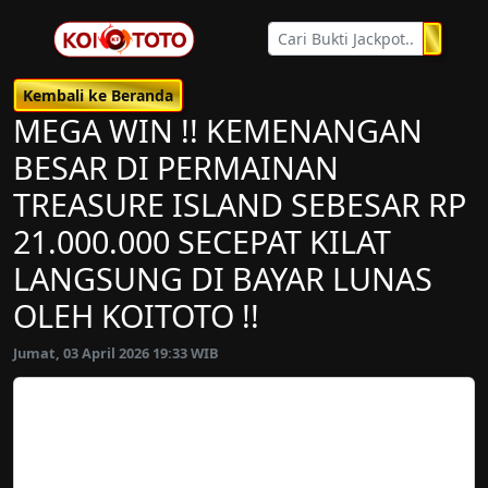
Kembali ke Beranda
MEGA WIN !! KEMENANGAN
BESAR DI PERMAINAN
TREASURE ISLAND SEBESAR RP
21.000.000 SECEPAT KILAT
LANGSUNG DI BAYAR LUNAS
OLEH KOITOTO !!
Jumat, 03 April 2026 19:33 WIB