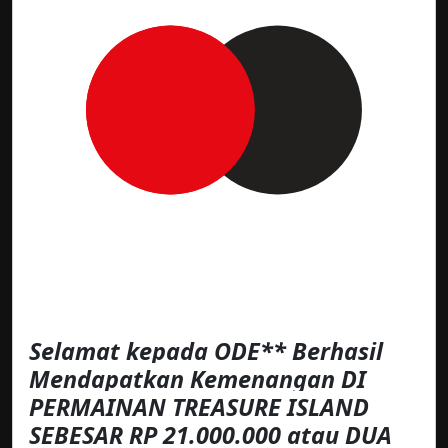
Selamat kepada ODE** Berhasil
Mendapatkan Kemenangan DI
PERMAINAN TREASURE ISLAND
SEBESAR RP 21.000.000 atau DUA