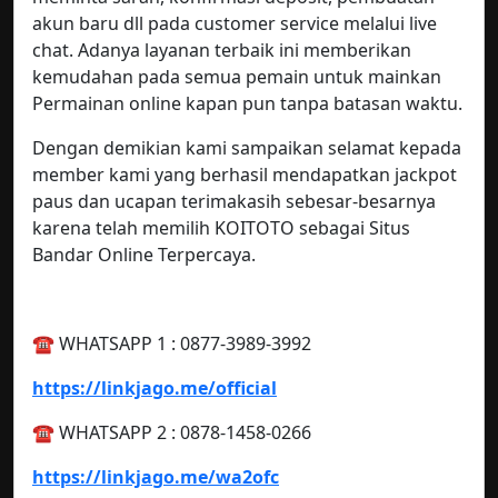
akun baru dll pada customer service melalui live
chat. Adanya layanan terbaik ini memberikan
kemudahan pada semua pemain untuk mainkan
Permainan online kapan pun tanpa batasan waktu.
Dengan demikian kami sampaikan selamat kepada
member kami yang berhasil mendapatkan jackpot
paus dan ucapan terimakasih sebesar-besarnya
karena telah memilih KOITOTO sebagai Situs
Bandar Online Terpercaya.
☎️ WHATSAPP 1 : 0877-3989-3992
https://linkjago.me/official
☎️ WHATSAPP 2 : 0878-1458-0266
https://linkjago.me/wa2ofc