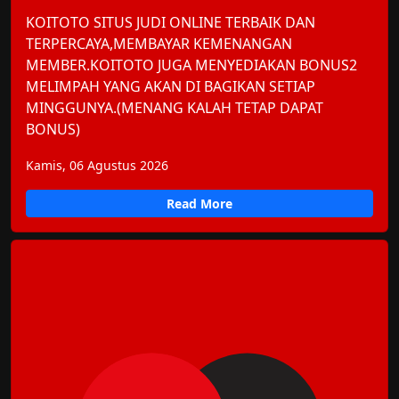
KOITOTO SITUS JUDI ONLINE TERBAIK DAN
TERPERCAYA,MEMBAYAR KEMENANGAN
MEMBER.KOITOTO JUGA MENYEDIAKAN BONUS2
MELIMPAH YANG AKAN DI BAGIKAN SETIAP
MINGGUNYA.(MENANG KALAH TETAP DAPAT
BONUS)
Kamis, 06 Agustus 2026
Read More