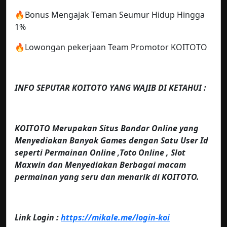
🔥Bonus Mengajak Teman Seumur Hidup Hingga
1%
🔥Lowongan pekerjaan Team Promotor KOITOTO
INFO SEPUTAR KOITOTO YANG WAJIB DI KETAHUI :
KOITOTO Merupakan Situs Bandar Online yang
Menyediakan Banyak Games dengan Satu User Id
seperti Permainan Online ,Toto Online , Slot
Maxwin dan Menyediakan Berbagai macam
permainan yang seru dan menarik di KOITOTO.
Link Login :
https://mikale.me/login-koi