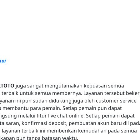
koi
ITOTO
juga sangat mengutamakan kepuasan semua
erbaik untuk semua membernya. Layanan tersebut beker
ayanan ini pun sudah didukung juga oleh customer service
p membantu para pemain. Setiap pemain pun dapat
sung melalui fitur live chat online. Setiap pemain dapat
 saran, konfirmasi deposit, pembuatan akun baru dll pad
nya layanan terbaik ini memberikan kemudahan pada semua
kapan pun tanpa batasan waktu.