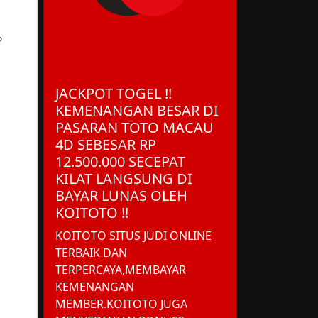
?
JACKPOT TOGEL !!
KEMENANGAN BESAR DI
PASARAN TOTO MACAU
4D SEBESAR RP
12.500.000 SECEPAT
KILAT LANGSUNG DI
BAYAR LUNAS OLEH
KOITOTO !!
KOITOTO SITUS JUDI ONLINE
TERBAIK DAN
TERPERCAYA,MEMBAYAR
KEMENANGAN
MEMBER.KOITOTO JUGA