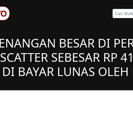
MENANGAN BESAR DI P
CATTER SEBESAR RP 41
DI BAYAR LUNAS OLEH 