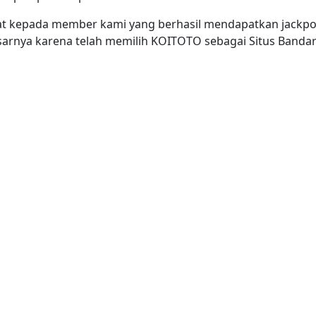
t kepada member kami yang berhasil mendapatkan jackpo
sarnya karena telah memilih KOITOTO sebagai Situs Banda