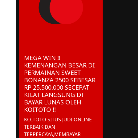
MEGA WIN !!
KEMENANGAN BESAR DI
PERMAINAN SWEET
BONANZA 2500 SEBESAR
RP 25.500.000 SECEPAT
KILAT LANGSUNG DI
BAYAR LUNAS OLEH
KOITOTO !!
KOITOTO SITUS JUDI ONLINE
TERBAIK DAN
TERPERCAYA,MEMBAYAR