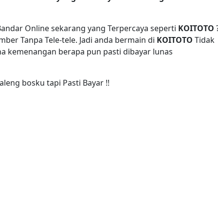
andar Online sekarang yang Terpercaya seperti
KOITOTO
r Tanpa Tele-tele. Jadi anda bermain di
KOITOTO
Tidak
a kemenangan berapa pun pasti dibayar lunas
leng bosku tapi Pasti Bayar !!