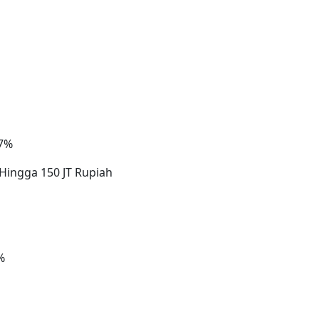
.7%
Hingga 150 JT Rupiah
%