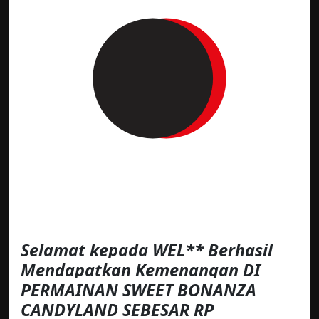
Selamat kepada WEL** Berhasil
Mendapatkan Kemenangan DI
PERMAINAN SWEET BONANZA
CANDYLAND SEBESAR RP