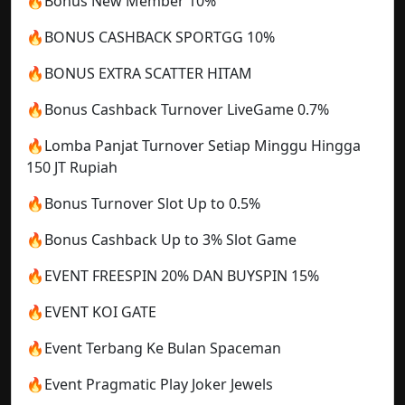
🔥Bonus New Member 10%
🔥BONUS CASHBACK SPORTGG 10%
🔥BONUS EXTRA SCATTER HITAM
🔥Bonus Cashback Turnover LiveGame 0.7%
🔥Lomba Panjat Turnover Setiap Minggu Hingga
150 JT Rupiah
🔥Bonus Turnover Slot Up to 0.5%
🔥Bonus Cashback Up to 3% Slot Game
🔥EVENT FREESPIN 20% DAN BUYSPIN 15%
🔥EVENT KOI GATE
🔥Event Terbang Ke Bulan Spaceman
🔥Event Pragmatic Play Joker Jewels