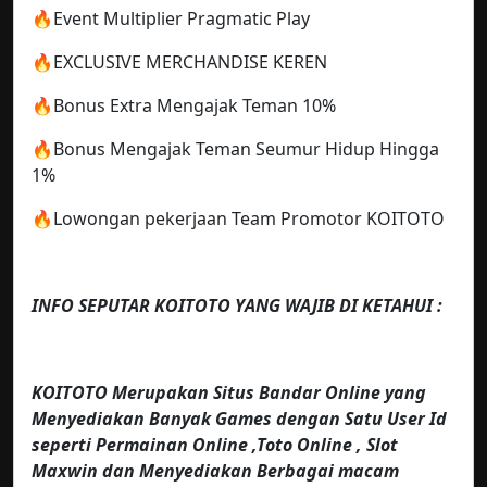
🔥Event Multiplier Pragmatic Play
🔥EXCLUSIVE MERCHANDISE KEREN
🔥Bonus Extra Mengajak Teman 10%
🔥Bonus Mengajak Teman Seumur Hidup Hingga
1%
🔥Lowongan pekerjaan Team Promotor KOITOTO
INFO SEPUTAR KOITOTO YANG WAJIB DI KETAHUI :
KOITOTO Merupakan Situs Bandar Online yang
Menyediakan Banyak Games dengan Satu User Id
seperti Permainan Online ,Toto Online , Slot
Maxwin dan Menyediakan Berbagai macam