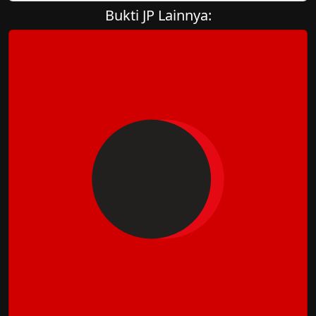
Bukti JP Lainnya: