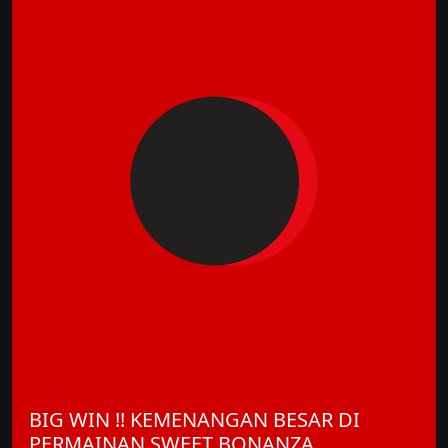
BIG WIN !! KEMENANGAN BESAR DI
PERMAINAN SWEET BONANZA