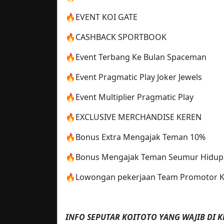
🔥EVENT KOI GATE
🔥
CASHBACK SPORTBOOK
🔥Event Terbang Ke Bulan Spaceman
🔥Event Pragmatic Play Joker Jewels
🔥Event Multiplier Pragmatic Play
🔥EXCLUSIVE MERCHANDISE KEREN
🔥Bonus Extra Mengajak Teman 10%
🔥Bonus Mengajak Teman Seumur Hidup
🔥Lowongan pekerjaan Team Promotor 
INFO SEPUTAR KOITOTO YANG WAJIB DI K