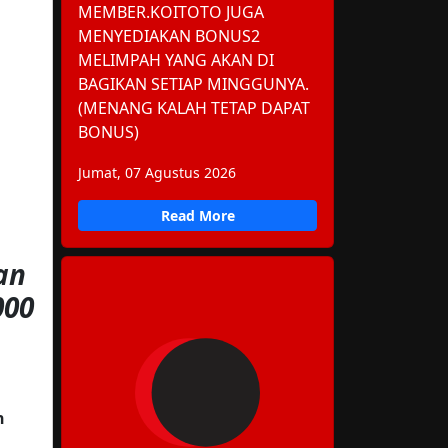
MEMBER.KOITOTO JUGA
MENYEDIAKAN BONUS2
MELIMPAH YANG AKAN DI
BAGIKAN SETIAP MINGGUNYA.
(MENANG KALAH TETAP DAPAT
BONUS)
Jumat, 07 Agustus 2026
Read More
an
000
n