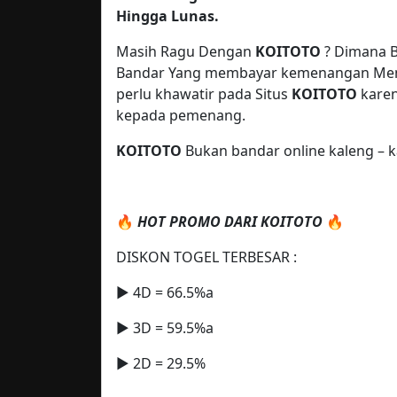
Hingga Lunas.
Masih Ragu Dengan
KOITOTO
? Dimana B
Bandar Yang membayar kemenangan Membe
perlu khawatir pada Situs
KOITOTO
karen
kepada pemenang.
KOITOTO
Bukan bandar online kaleng – ka
🔥
HOT PROMO DARI KOITOTO
🔥
DISKON TOGEL TERBESAR :
▶️ 4D = 66.5%a
▶️ 3D = 59.5%a
▶️ 2D = 29.5%