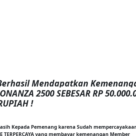
 Berhasil Mendapatkan Kemenang
NANZA 2500 SEBESAR RP 50.000.
RUPIAH !
Kasih Kepada Pemenang karena Sudah mempercayakaa
NE TERPERCAYA yang membayar kemenangan Member