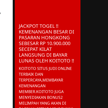
?
JACKPOT TOGEL !!
KEMENANGAN BESAR DI
PASARAN HONGKONG
SEBESAR RP 10.900.000
SECEPAT KILAT
LANGSUNG DI BAYAR
LUNAS OLEH KOITOTO !!
KOITOTO SITUS JUDI ONLINE
TERBAIK DAN
TERPERCAYA,MEMBAYAR
KEMENANGAN
MEMBER.KOITOTO JUGA
MENYEDIAKAN BONUS2
MELIMPAH YANG AKAN DI