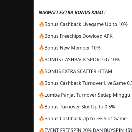
NIKMATI EXTRA BONUS KAMI :
🔥Bonus Cashback Livegame Up to 10%
🔥Bonus Freechips Dowload APK
🔥Bonus New Member 10%
🔥BONUS CASHBACK SPORTGG 10%
🔥BONUS EXTRA SCATTER HITAM
🔥Bonus Cashback Turnover LiveGame 0
🔥Lomba Panjat Turnover Setiap Minggu 
🔥Bonus Turnover Slot Up to 0.5%
🔥Bonus Cashback Up to 3% Slot Game
🔥EVENT FREESPIN 20% DAN BUYSPIN 15