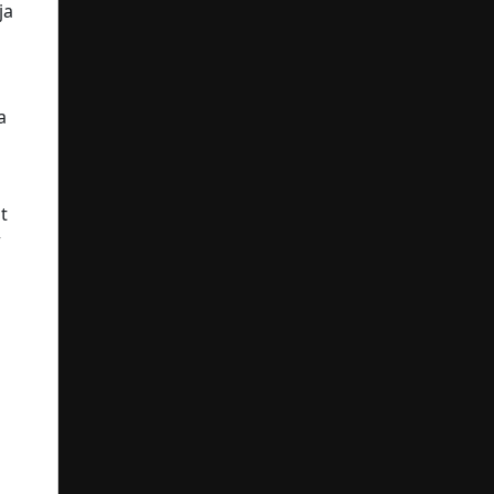
ja
a
t
r