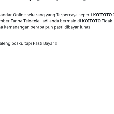
andar Online sekarang yang Terpercaya seperti
KOITOTO
r Tanpa Tele-tele. Jadi anda bermain di
KOITOTO
Tidak
a kemenangan berapa pun pasti dibayar lunas
leng bosku tapi Pasti Bayar !!