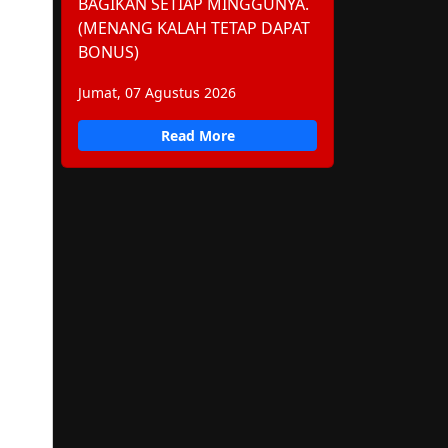
BAGIKAN SETIAP MINGGUNYA.
(MENANG KALAH TETAP DAPAT
BONUS)
Jumat, 07 Agustus 2026
Read More