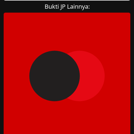
Bukti JP Lainnya: