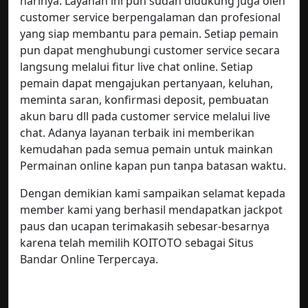
harinya. Layanan ini pun sudah didukung juga oleh
customer service berpengalaman dan profesional
yang siap membantu para pemain. Setiap pemain
pun dapat menghubungi customer service secara
langsung melalui fitur live chat online. Setiap
pemain dapat mengajukan pertanyaan, keluhan,
meminta saran, konfirmasi deposit, pembuatan
akun baru dll pada customer service melalui live
chat. Adanya layanan terbaik ini memberikan
kemudahan pada semua pemain untuk mainkan
Permainan online kapan pun tanpa batasan waktu.
Dengan demikian kami sampaikan selamat kepada
member kami yang berhasil mendapatkan jackpot
paus dan ucapan terimakasih sebesar-besarnya
karena telah memilih KOITOTO sebagai Situs
Bandar Online Terpercaya.