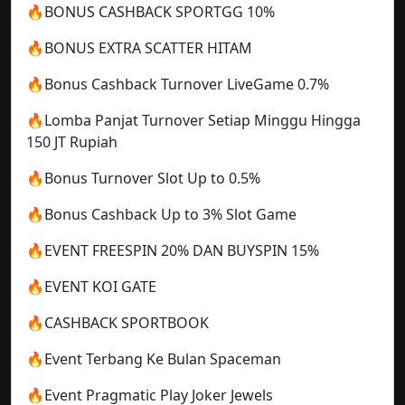
🔥BONUS CASHBACK SPORTGG 10%
🔥BONUS EXTRA SCATTER HITAM
🔥Bonus Cashback Turnover LiveGame 0.7%
🔥Lomba Panjat Turnover Setiap Minggu Hingga
150 JT Rupiah
🔥Bonus Turnover Slot Up to 0.5%
🔥Bonus Cashback Up to 3% Slot Game
🔥EVENT FREESPIN 20% DAN BUYSPIN 15%
🔥EVENT KOI GATE
🔥
CASHBACK SPORTBOOK
🔥Event Terbang Ke Bulan Spaceman
🔥Event Pragmatic Play Joker Jewels