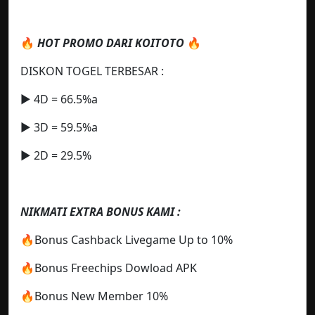
🔥
HOT PROMO DARI KOITOTO
🔥
DISKON TOGEL TERBESAR :
▶️ 4D = 66.5%a
▶️ 3D = 59.5%a
▶️ 2D = 29.5%
NIKMATI EXTRA BONUS KAMI :
🔥Bonus Cashback Livegame Up to 10%
🔥Bonus Freechips Dowload APK
🔥Bonus New Member 10%