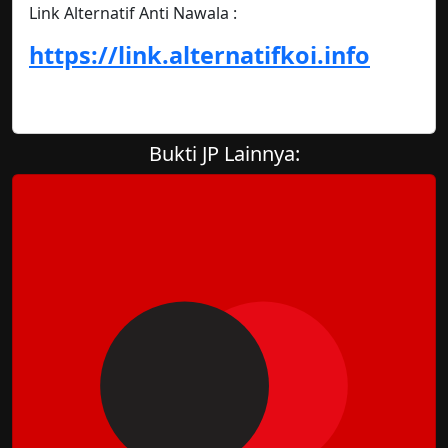
Link Alternatif Anti Nawala :
https://link.alternatifkoi.info
Bukti JP Lainnya: