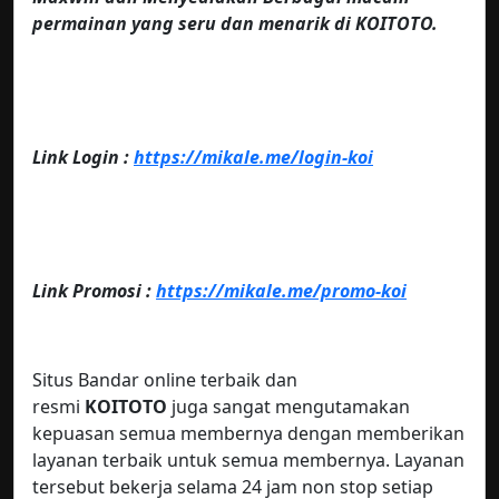
permainan yang seru dan menarik di KOITOTO.
Link Login :
https://mikale.me/login-koi
Link Promosi :
https://mikale.me/promo-koi
Situs Bandar online terbaik dan
resmi
KOITOTO
juga sangat mengutamakan
kepuasan semua membernya dengan memberikan
layanan terbaik untuk semua membernya. Layanan
tersebut bekerja selama 24 jam non stop setiap