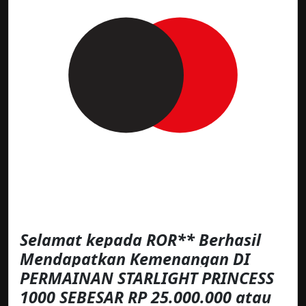
Selamat kepada ROR** Berhasil
Mendapatkan Kemenangan DI
PERMAINAN STARLIGHT PRINCESS
1000 SEBESAR RP 25.000.000 atau