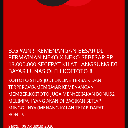
BIG WIN !! KEMENANGAN BESAR DI
PERMAINAN NEKO X NEKO SEBESAR RP
13.000.000 SECEPAT KILAT LANGSUNG DI
BAYAR LUNAS OLEH KOITOTO !!
KOITOTO SITUS JUDI ONLINE TERBAIK DAN
TERPERCAYA,MEMBAYAR KEMENANGAN
MEMBER.KOITOTO JUGA MENYEDIAKAN BONUS2
MELIMPAH YANG AKAN DI BAGIKAN SETIAP
MINGGUNYA.(MENANG KALAH TETAP DAPAT
BONUS)
Sabtu, 08 Agustus 2026