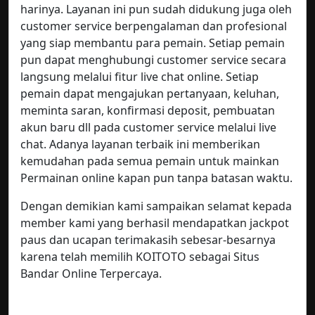
harinya. Layanan ini pun sudah didukung juga oleh
customer service berpengalaman dan profesional
yang siap membantu para pemain. Setiap pemain
pun dapat menghubungi customer service secara
langsung melalui fitur live chat online. Setiap
pemain dapat mengajukan pertanyaan, keluhan,
meminta saran, konfirmasi deposit, pembuatan
akun baru dll pada customer service melalui live
chat. Adanya layanan terbaik ini memberikan
kemudahan pada semua pemain untuk mainkan
Permainan online kapan pun tanpa batasan waktu.
Dengan demikian kami sampaikan selamat kepada
member kami yang berhasil mendapatkan jackpot
paus dan ucapan terimakasih sebesar-besarnya
karena telah memilih KOITOTO sebagai Situs
Bandar Online Terpercaya.