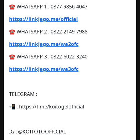
☎️ WHATSAPP 1 : 0877-9856-4047
https://linkjago.me/official
☎️ WHATSAPP 2 : 0822-2149-7988
https://linkjago.me/wa2ofc
☎️ WHATSAPP 3 : 0822-6022-3240
https://linkjago.me/wa3ofc
TELEGRAM :
📲 : https://t.me/koitogelofficial
IG : @KOITOTOOFFICIAL_