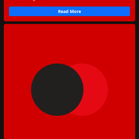
Read More