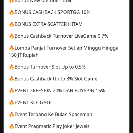
🔥Bonus New Member 10%
🔥BONUS CASHBACK SPORTGG 10%
🔥BONUS EXTRA SCATTER HITAM
🔥Bonus Cashback Turnover LiveGame 0.7%
🔥Lomba Panjat Turnover Setiap Minggu Hingga
150 JT Rupiah
🔥Bonus Turnover Slot Up to 0.5%
🔥Bonus Cashback Up to 3% Slot Game
🔥EVENT FREESPIN 20% DAN BUYSPIN 15%
🔥EVENT KOI GATE
🔥Event Terbang Ke Bulan Spaceman
🔥Event Pragmatic Play Joker Jewels