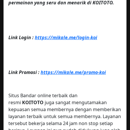
permainan yang seru dan menarik di KOITOTO.
Link Login :
https://mikale.me/login-koi
Link Promosi :
https://mikale.me/promo-koi
Situs Bandar online terbaik dan
resmi
KOITOTO
juga sangat mengutamakan
kepuasan semua membernya dengan memberikan
layanan terbaik untuk semua membernya. Layanan
tersebut bekerja selama 24 jam non stop setiap