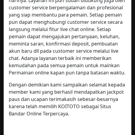
harinya. Layanan ini pun sudah didukung juga oleh
customer service berpengalaman dan profesional
yang siap membantu para pemain. Setiap pemain
pun dapat menghubungi customer service secara
langsung melalui fitur live chat online. Setiap
pemain dapat mengajukan pertanyaan, keluhan,
meminta saran, konfirmasi deposit, pembuatan
akun baru dll pada customer service melalui live
chat. Adanya layanan terbaik ini memberikan
kemudahan pada semua pemain untuk mainkan
Permainan online kapan pun tanpa batasan waktu.
Dengan demikian kami sampaikan selamat kepada
member kami yang berhasil mendapatkan jackpot
paus dan ucapan terimakasih sebesar-besarnya
karena telah memilih KOITOTO sebagai Situs
Bandar Online Terpercaya.