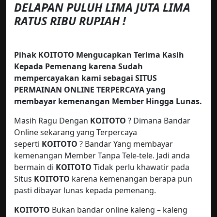
DELAPAN PULUH LIMA JUTA LIMA
RATUS RIBU RUPIAH !
Pihak KOITOTO Mengucapkan Terima Kasih
Kepada Pemenang karena Sudah
mempercayakan kami sebagai SITUS
PERMAINAN ONLINE TERPERCAYA yang
membayar kemenangan Member Hingga Lunas.
Masih Ragu Dengan
KOITOTO
? Dimana Bandar
Online sekarang yang Terpercaya
seperti
KOITOTO
? Bandar Yang membayar
kemenangan Member Tanpa Tele-tele. Jadi anda
bermain di
KOITOTO
Tidak perlu khawatir pada
Situs
KOITOTO
karena kemenangan berapa pun
pasti dibayar lunas kepada pemenang.
KOITOTO
Bukan bandar online kaleng – kaleng