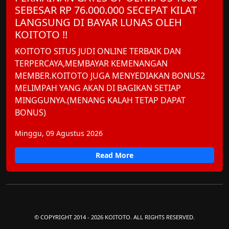
SEBESAR RP 76.000.000 SECEPAT KILAT
LANGSUNG DI BAYAR LUNAS OLEH
KOITOTO !!
KOITOTO SITUS JUDI ONLINE TERBAIK DAN
TERPERCAYA,MEMBAYAR KEMENANGAN
MEMBER.KOITOTO JUGA MENYEDIAKAN BONUS2
MELIMPAH YANG AKAN DI BAGIKAN SETIAP
MINGGUNYA.(MENANG KALAH TETAP DAPAT
BONUS)
Minggu, 09 Agustus 2026
Read More
© COPYRIGHT 2014 - 2026 KOITOTO. ALL RIGHTS RESERVED.