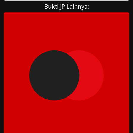
Bukti JP Lainnya: