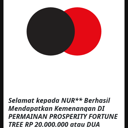
Selamat kepada NUR** Berhasil
Mendapatkan Kemenangan DI
PERMAINAN PROSPERITY FORTUNE
TREE RP 20.000.000 atau DUA