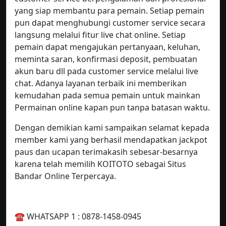
yang siap membantu para pemain. Setiap pemain
pun dapat menghubungi customer service secara
langsung melalui fitur live chat online. Setiap
pemain dapat mengajukan pertanyaan, keluhan,
meminta saran, konfirmasi deposit, pembuatan
akun baru dll pada customer service melalui live
chat. Adanya layanan terbaik ini memberikan
kemudahan pada semua pemain untuk mainkan
Permainan online kapan pun tanpa batasan waktu.
Dengan demikian kami sampaikan selamat kepada
member kami yang berhasil mendapatkan jackpot
paus dan ucapan terimakasih sebesar-besarnya
karena telah memilih KOITOTO sebagai Situs
Bandar Online Terpercaya.
☎️ WHATSAPP 1 : 0878-1458-0945