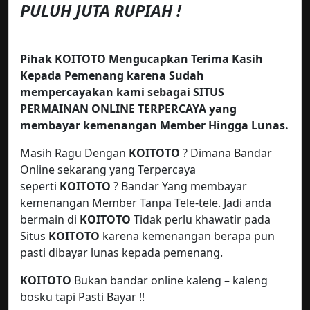
PULUH JUTA RUPIAH !
Pihak KOITOTO Mengucapkan Terima Kasih
Kepada Pemenang karena Sudah
mempercayakan kami sebagai SITUS
PERMAINAN ONLINE TERPERCAYA yang
membayar kemenangan Member Hingga Lunas.
Masih Ragu Dengan
KOITOTO
? Dimana Bandar
Online sekarang yang Terpercaya
seperti
KOITOTO
? Bandar Yang membayar
kemenangan Member Tanpa Tele-tele. Jadi anda
bermain di
KOITOTO
Tidak perlu khawatir pada
Situs
KOITOTO
karena kemenangan berapa pun
pasti dibayar lunas kepada pemenang.
KOITOTO
Bukan bandar online kaleng – kaleng
bosku tapi Pasti Bayar !!