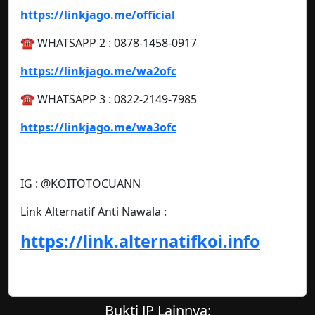
https://linkjago.me/official
☎️ WHATSAPP 2 : 0878-1458-0917
https://linkjago.me/wa2ofc
☎️ WHATSAPP 3 : 0822-2149-7985
https://linkjago.me/wa3ofc
IG : @KOITOTOCUANN
Link Alternatif Anti Nawala :
https://link.alternatifkoi.info
Bukti JP Lainnya: