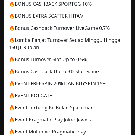
🔥BONUS CASHBACK SPORTGG 10%
🔥BONUS EXTRA SCATTER HITAM
🔥Bonus Cashback Turnover LiveGame 0.7%
🔥Lomba Panjat Turnover Setiap Minggu Hingga
150 JT Rupiah
🔥Bonus Turnover Slot Up to 0.5%
🔥Bonus Cashback Up to 3% Slot Game
🔥EVENT FREESPIN 20% DAN BUYSPIN 15%
🔥EVENT KOI GATE
🔥Event Terbang Ke Bulan Spaceman
🔥Event Pragmatic Play Joker Jewels
🔥Event Multiplier Pragmatic Play