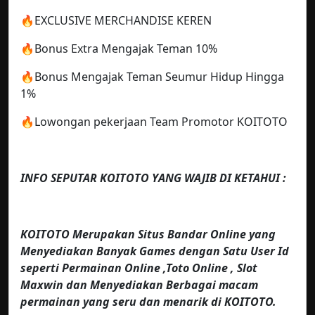
🔥EXCLUSIVE MERCHANDISE KEREN
🔥Bonus Extra Mengajak Teman 10%
🔥Bonus Mengajak Teman Seumur Hidup Hingga
1%
🔥Lowongan pekerjaan Team Promotor KOITOTO
INFO SEPUTAR KOITOTO YANG WAJIB DI KETAHUI :
KOITOTO Merupakan Situs Bandar Online yang
Menyediakan Banyak Games dengan Satu User Id
seperti Permainan Online ,Toto Online , Slot
Maxwin dan Menyediakan Berbagai macam
permainan yang seru dan menarik di KOITOTO.