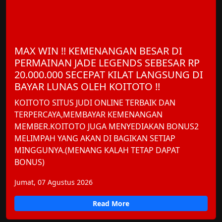
MAX WIN !! KEMENANGAN BESAR DI
PERMAINAN JADE LEGENDS SEBESAR RP
20.000.000 SECEPAT KILAT LANGSUNG DI
BAYAR LUNAS OLEH KOITOTO !!
KOITOTO SITUS JUDI ONLINE TERBAIK DAN
TERPERCAYA,MEMBAYAR KEMENANGAN
MEMBER.KOITOTO JUGA MENYEDIAKAN BONUS2
MELIMPAH YANG AKAN DI BAGIKAN SETIAP
MINGGUNYA.(MENANG KALAH TETAP DAPAT
BONUS)
Jumat, 07 Agustus 2026
Read More