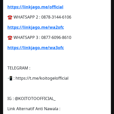
https://linkjago.me/official
☎️ WHATSAPP 2 : 0878-3144-6106
https://linkjago.me/wa2ofc
☎️ WHATSAPP 3 : 0877-6096-8610
https://linkjago.me/wa3ofc
TELEGRAM :
📲 : https://t.me/koitogelofficial
IG : @KOITOTOOFFICIAL_
Link Alternatif Anti Nawala :