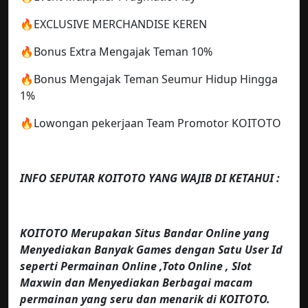
🔥EXCLUSIVE MERCHANDISE KEREN
🔥Bonus Extra Mengajak Teman 10%
🔥Bonus Mengajak Teman Seumur Hidup Hingga
1%
🔥Lowongan pekerjaan Team Promotor KOITOTO
INFO SEPUTAR KOITOTO YANG WAJIB DI KETAHUI :
KOITOTO Merupakan Situs Bandar Online yang
Menyediakan Banyak Games dengan Satu User Id
seperti Permainan Online ,Toto Online , Slot
Maxwin dan Menyediakan Berbagai macam
permainan yang seru dan menarik di KOITOTO.