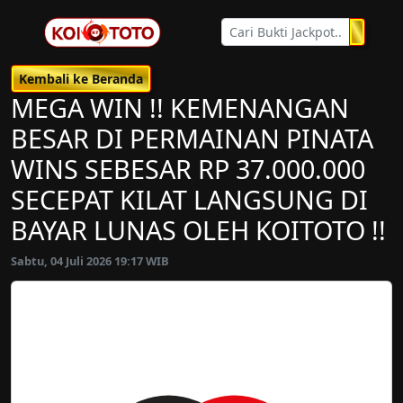
Kembali ke Beranda
MEGA WIN !! KEMENANGAN
BESAR DI PERMAINAN PINATA
WINS SEBESAR RP 37.000.000
SECEPAT KILAT LANGSUNG DI
BAYAR LUNAS OLEH KOITOTO !!
Sabtu, 04 Juli 2026 19:17 WIB