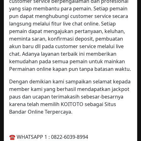
customer service berpengalaman dan profesional
yang siap membantu para pemain. Setiap pemain
pun dapat menghubungi customer service secara
langsung melalui fitur live chat online. Setiap
pemain dapat mengajukan pertanyaan, keluhan,
meminta saran, konfirmasi deposit, pembuatan
akun baru dll pada customer service melalui live
chat. Adanya layanan terbaik ini memberikan
kemudahan pada semua pemain untuk mainkan
Permainan online kapan pun tanpa batasan waktu.
Dengan demikian kami sampaikan selamat kepada
member kami yang berhasil mendapatkan jackpot
paus dan ucapan terimakasih sebesar-besarnya
karena telah memilih KOITOTO sebagai Situs
Bandar Online Terpercaya.
☎️ WHATSAPP 1 : 0822-6039-8994