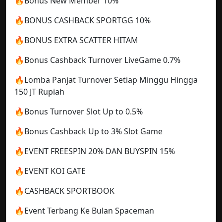
🔥Bonus New Member 10%
🔥BONUS CASHBACK SPORTGG 10%
🔥BONUS EXTRA SCATTER HITAM
🔥Bonus Cashback Turnover LiveGame 0.7%
🔥Lomba Panjat Turnover Setiap Minggu Hingga
150 JT Rupiah
🔥Bonus Turnover Slot Up to 0.5%
🔥Bonus Cashback Up to 3% Slot Game
🔥EVENT FREESPIN 20% DAN BUYSPIN 15%
🔥EVENT KOI GATE
🔥
CASHBACK SPORTBOOK
🔥Event Terbang Ke Bulan Spaceman