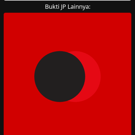
Bukti JP Lainnya: