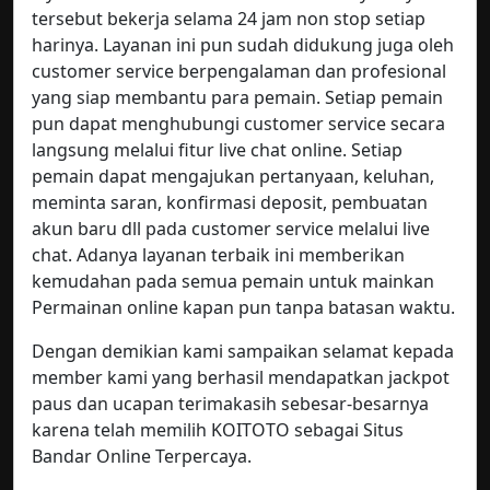
tersebut bekerja selama 24 jam non stop setiap
harinya. Layanan ini pun sudah didukung juga oleh
customer service berpengalaman dan profesional
yang siap membantu para pemain. Setiap pemain
pun dapat menghubungi customer service secara
langsung melalui fitur live chat online. Setiap
pemain dapat mengajukan pertanyaan, keluhan,
meminta saran, konfirmasi deposit, pembuatan
akun baru dll pada customer service melalui live
chat. Adanya layanan terbaik ini memberikan
kemudahan pada semua pemain untuk mainkan
Permainan online kapan pun tanpa batasan waktu.
Dengan demikian kami sampaikan selamat kepada
member kami yang berhasil mendapatkan jackpot
paus dan ucapan terimakasih sebesar-besarnya
karena telah memilih KOITOTO sebagai Situs
Bandar Online Terpercaya.