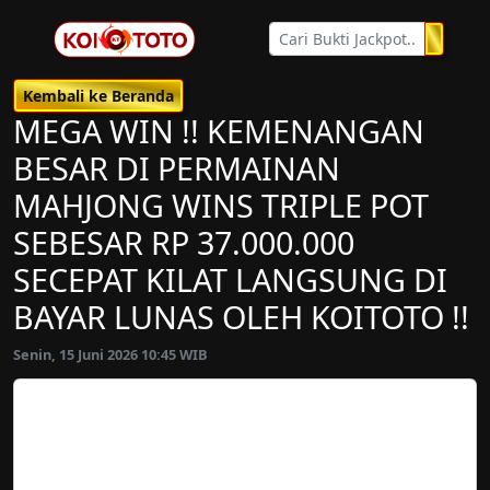
Kembali ke Beranda
MEGA WIN !! KEMENANGAN
BESAR DI PERMAINAN
MAHJONG WINS TRIPLE POT
SEBESAR RP 37.000.000
SECEPAT KILAT LANGSUNG DI
BAYAR LUNAS OLEH KOITOTO !!
Senin, 15 Juni 2026 10:45 WIB