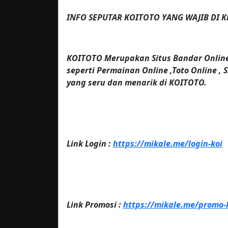
INFO SEPUTAR KOITOTO YANG WAJIB DI K
KOITOTO Merupakan Situs Bandar Onlin
seperti Permainan Online ,Toto Online
yang seru dan menarik di KOITOTO.
Link Login :
https://mikale.me/login-koi
Link Promosi :
https://mikale.me/promo-