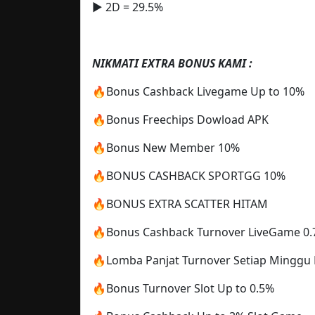
▶️ 2D = 29.5%
NIKMATI EXTRA BONUS KAMI :
🔥Bonus Cashback Livegame Up to 10%
🔥Bonus Freechips Dowload APK
🔥Bonus New Member 10%
🔥BONUS CASHBACK SPORTGG 10%
🔥BONUS EXTRA SCATTER HITAM
🔥Bonus Cashback Turnover LiveGame 0
🔥Lomba Panjat Turnover Setiap Minggu 
🔥Bonus Turnover Slot Up to 0.5%