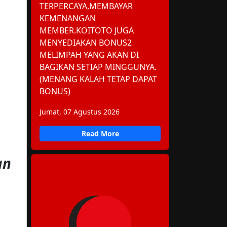
TERPERCAYA,MEMBAYAR
KEMENANGAN
MEMBER.KOITOTO JUGA
MENYEDIAKAN BONUS2
MELIMPAH YANG AKAN DI
BAGIKAN SETIAP MINGGUNYA.
(MENANG KALAH TETAP DAPAT
BONUS)
Jumat, 07 Agustus 2026
Read More
an