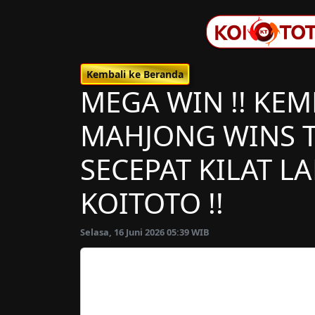
Kembali ke Beranda
MEGA WIN !! KE
MAHJONG WINS TR
SECEPAT KILAT 
KOITOTO !!
Selasa, 16 Juni 2026 05:39 WIB