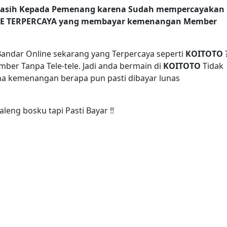
Kasih Kepada Pemenang karena Sudah mempercayakan
NE TERPERCAYA yang membayar kemenangan Member
andar Online sekarang yang Terpercaya seperti
KOITOTO
r Tanpa Tele-tele. Jadi anda bermain di
KOITOTO
Tidak
a kemenangan berapa pun pasti dibayar lunas
leng bosku tapi Pasti Bayar !!