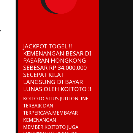
?
JACKPOT TOGEL !!
KEMENANGAN BESAR DI
PASARAN HONGKONG
SEBESAR RP 34.000.000
SECEPAT KILAT
LANGSUNG DI BAYAR
LUNAS OLEH KOITOTO !!
KOITOTO SITUS JUDI ONLINE
TERBAIK DAN
TERPERCAYA,MEMBAYAR
KEMENANGAN
MEMBER.KOITOTO JUGA