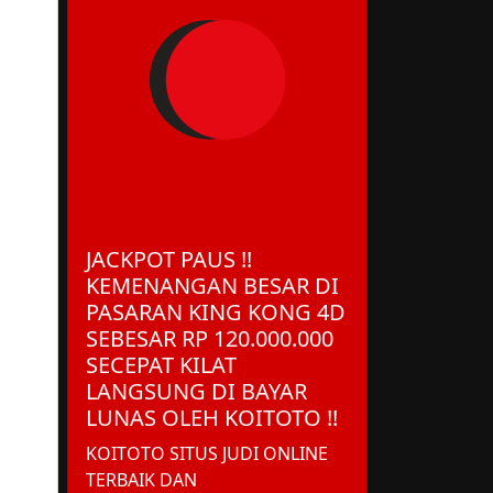
JACKPOT PAUS !!
KEMENANGAN BESAR DI
PASARAN KING KONG 4D
SEBESAR RP 120.000.000
SECEPAT KILAT
LANGSUNG DI BAYAR
LUNAS OLEH KOITOTO !!
KOITOTO SITUS JUDI ONLINE
TERBAIK DAN