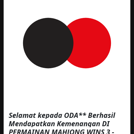
Selamat kepada ODA** Berhasil
Mendapatkan Kemenangan DI
PERMAINAN MAHJONG WINS 3 -