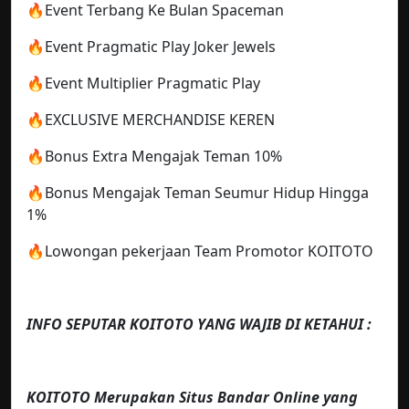
🔥Event Terbang Ke Bulan Spaceman
🔥Event Pragmatic Play Joker Jewels
🔥Event Multiplier Pragmatic Play
🔥EXCLUSIVE MERCHANDISE KEREN
🔥Bonus Extra Mengajak Teman 10%
🔥Bonus Mengajak Teman Seumur Hidup Hingga
1%
🔥Lowongan pekerjaan Team Promotor KOITOTO
INFO SEPUTAR KOITOTO YANG WAJIB DI KETAHUI :
KOITOTO Merupakan Situs Bandar Online yang