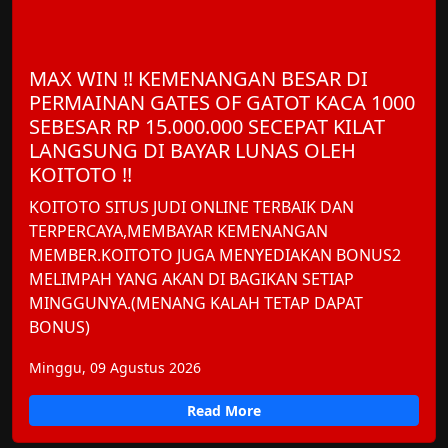
MAX WIN !! KEMENANGAN BESAR DI
PERMAINAN GATES OF GATOT KACA 1000
SEBESAR RP 15.000.000 SECEPAT KILAT
LANGSUNG DI BAYAR LUNAS OLEH
KOITOTO !!
KOITOTO SITUS JUDI ONLINE TERBAIK DAN
TERPERCAYA,MEMBAYAR KEMENANGAN
MEMBER.KOITOTO JUGA MENYEDIAKAN BONUS2
MELIMPAH YANG AKAN DI BAGIKAN SETIAP
MINGGUNYA.(MENANG KALAH TETAP DAPAT
BONUS)
Minggu, 09 Agustus 2026
Read More