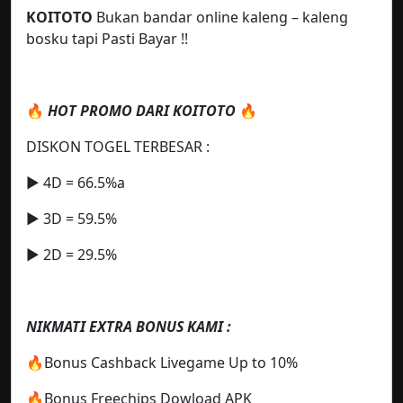
KOITOTO
Bukan bandar online kaleng – kaleng
bosku tapi Pasti Bayar !!
🔥
HOT PROMO DARI KOITOTO
🔥
DISKON TOGEL TERBESAR :
▶️ 4D = 66.5%a
▶️ 3D = 59.5%
▶️ 2D = 29.5%
NIKMATI EXTRA BONUS KAMI :
🔥Bonus Cashback Livegame Up to 10%
🔥Bonus Freechips Dowload APK