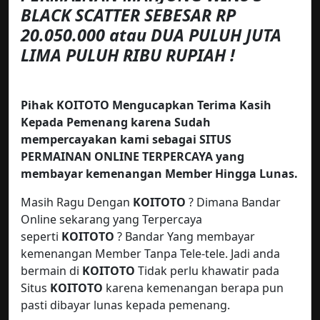
BLACK SCATTER SEBESAR RP
20.050.000 atau DUA PULUH JUTA
LIMA PULUH RIBU RUPIAH !
Pihak KOITOTO Mengucapkan Terima Kasih
Kepada Pemenang karena Sudah
mempercayakan kami sebagai SITUS
PERMAINAN ONLINE TERPERCAYA yang
membayar kemenangan Member Hingga Lunas.
Masih Ragu Dengan
KOITOTO
? Dimana Bandar
Online sekarang yang Terpercaya
seperti
KOITOTO
? Bandar Yang membayar
kemenangan Member Tanpa Tele-tele. Jadi anda
bermain di
KOITOTO
Tidak perlu khawatir pada
Situs
KOITOTO
karena kemenangan berapa pun
pasti dibayar lunas kepada pemenang.