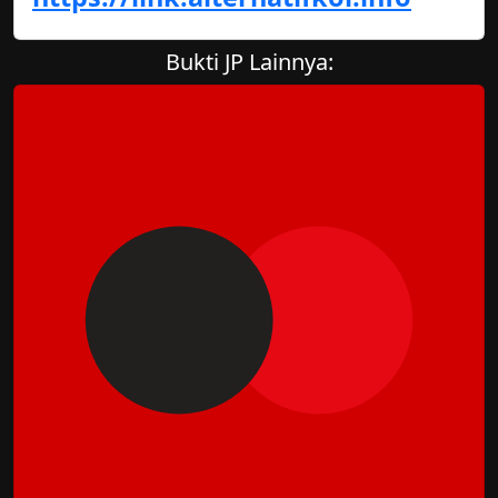
Bukti JP Lainnya: