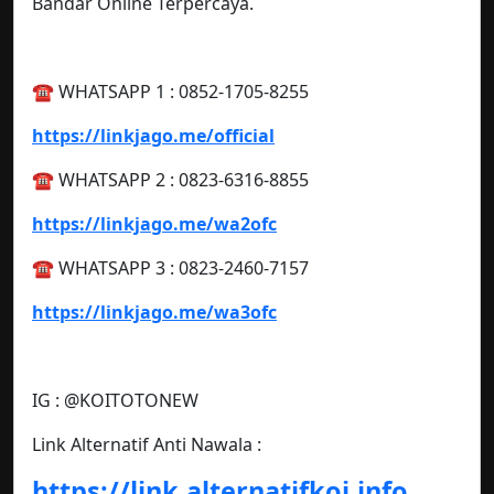
Bandar Online Terpercaya.
☎️ WHATSAPP 1 : 0852-1705-8255
https://linkjago.me/official
☎️ WHATSAPP 2 : 0823-6316-8855
https://linkjago.me/wa2ofc
☎️ WHATSAPP 3 : 0823-2460-7157
https://linkjago.me/wa3ofc
IG : @KOITOTONEW
Link Alternatif Anti Nawala :
https://link.alternatifkoi.info