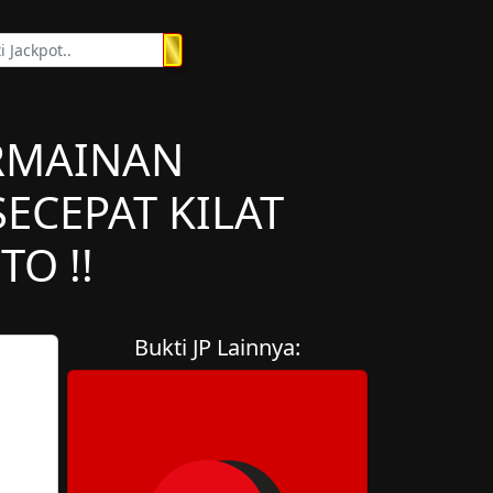
ERMAINAN
ECEPAT KILAT
O !!
Bukti JP Lainnya: