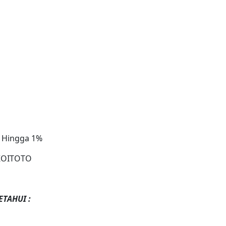
 Hingga 1%
KOITOTO
ETAHUI :