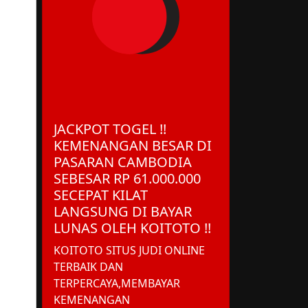
JACKPOT TOGEL !!
KEMENANGAN BESAR DI
PASARAN CAMBODIA
SEBESAR RP 61.000.000
SECEPAT KILAT
LANGSUNG DI BAYAR
LUNAS OLEH KOITOTO !!
KOITOTO SITUS JUDI ONLINE
TERBAIK DAN
TERPERCAYA,MEMBAYAR
KEMENANGAN