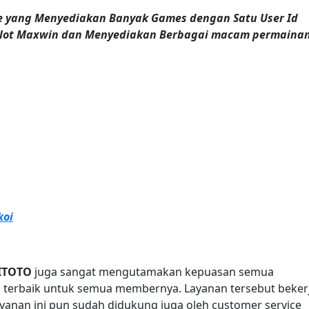
e yang Menyediakan Banyak Games dengan Satu User Id
 , Slot Maxwin dan Menyediakan Berbagai macam permaina
koi
ITOTO
juga sangat mengutamakan kepuasan semua
erbaik untuk semua membernya. Layanan tersebut beker
ayanan ini pun sudah didukung juga oleh customer service