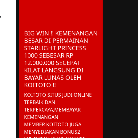
?
BIG WIN !! KEMENANGAN
BESAR DI PERMAINAN
STARLIGHT PRINCESS
1000 SEBESAR RP
12.000.000 SECEPAT
KILAT LANGSUNG DI
BAYAR LUNAS OLEH
KOITOTO !!
KOITOTO SITUS JUDI ONLINE
TERBAIK DAN
TERPERCAYA,MEMBAYAR
KEMENANGAN
MEMBER.KOITOTO JUGA
MENYEDIAKAN BONUS2