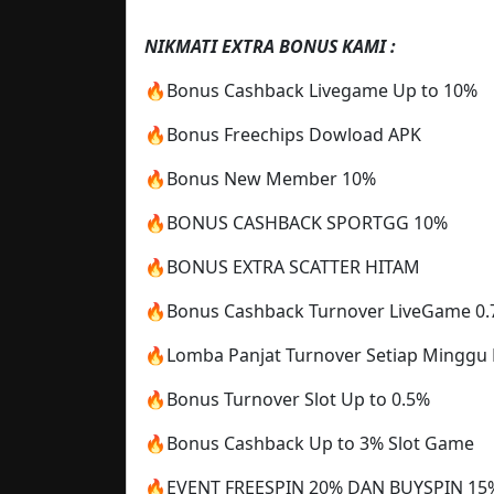
NIKMATI EXTRA BONUS KAMI :
🔥Bonus Cashback Livegame Up to 10%
🔥Bonus Freechips Dowload APK
🔥Bonus New Member 10%
🔥BONUS CASHBACK SPORTGG 10%
🔥BONUS EXTRA SCATTER HITAM
🔥Bonus Cashback Turnover LiveGame 0
🔥Lomba Panjat Turnover Setiap Minggu 
🔥Bonus Turnover Slot Up to 0.5%
🔥Bonus Cashback Up to 3% Slot Game
🔥EVENT FREESPIN 20% DAN BUYSPIN 15