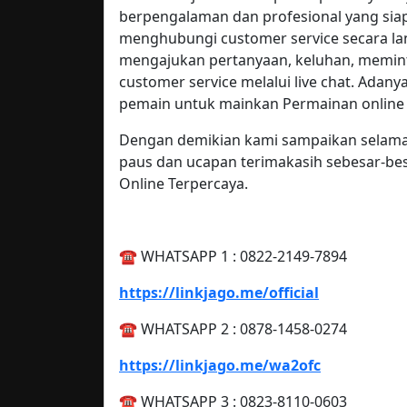
berpengalaman dan profesional yang sia
menghubungi customer service secara lang
mengajukan pertanyaan, keluhan, meminta
customer service melalui live chat. Ada
pemain untuk mainkan Permainan online 
Dengan demikian kami sampaikan selama
paus dan ucapan terimakasih sebesar-be
Online Terpercaya.
☎️ WHATSAPP 1 : 0822-2149-7894
https://linkjago.me/official
☎️ WHATSAPP 2 : 0878-1458-0274
https://linkjago.me/wa2ofc
☎️ WHATSAPP 3 : 0823-8110-0603