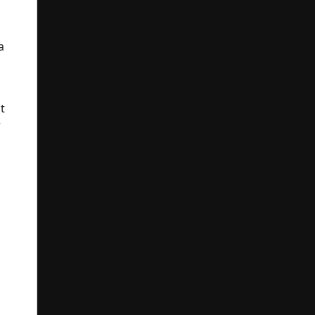
a
t
r