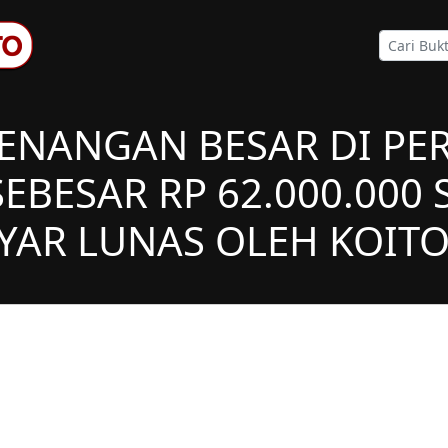
MENANGAN BESAR DI P
BESAR RP 62.000.000 S
AR LUNAS OLEH KOITOT