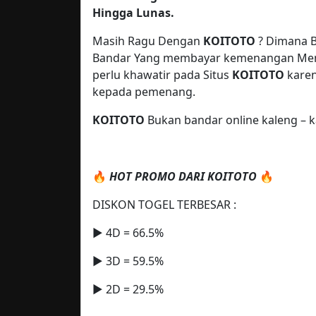
Hingga Lunas.
Masih Ragu Dengan
KOITOTO
? Dimana B
Bandar Yang membayar kemenangan Membe
perlu khawatir pada Situs
KOITOTO
karen
kepada pemenang.
KOITOTO
Bukan bandar online kaleng – ka
🔥
HOT PROMO DARI KOITOTO
🔥
DISKON TOGEL TERBESAR :
▶️ 4D = 66.5%
▶️ 3D = 59.5%
▶️ 2D = 29.5%