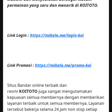
permainan yang seru dan menarik di KOITOTO.
Link Login :
https://mikale.me/login-koi
Link Promosi :
https://mikale.me/promo-koi
Situs Bandar online terbaik dan
resmi
KOITOTO
juga sangat mengutamakan
kepuasan semua membernya dengan memberikan
layanan terbaik untuk semua membernya. Layanan
tersebut bekerja selama 24 jam non stop setiap