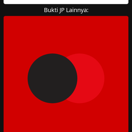
Bukti JP Lainnya: