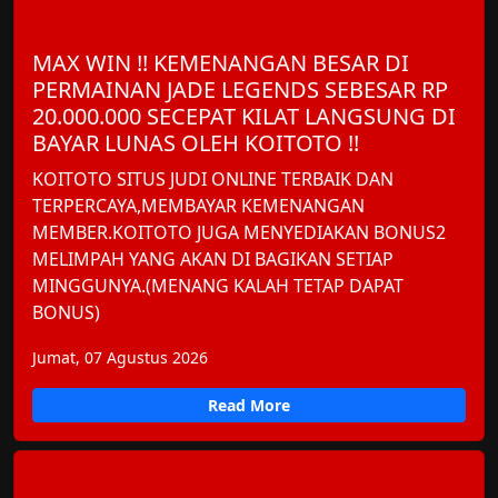
MAX WIN !! KEMENANGAN BESAR DI
PERMAINAN JADE LEGENDS SEBESAR RP
20.000.000 SECEPAT KILAT LANGSUNG DI
BAYAR LUNAS OLEH KOITOTO !!
KOITOTO SITUS JUDI ONLINE TERBAIK DAN
TERPERCAYA,MEMBAYAR KEMENANGAN
MEMBER.KOITOTO JUGA MENYEDIAKAN BONUS2
MELIMPAH YANG AKAN DI BAGIKAN SETIAP
MINGGUNYA.(MENANG KALAH TETAP DAPAT
BONUS)
Jumat, 07 Agustus 2026
Read More