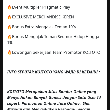
🔥Event Multiplier Pragmatic Play
🔥EXCLUSIVE MERCHANDISE KEREN
🔥Bonus Extra Mengajak Teman 10%
🔥Bonus Mengajak Teman Seumur Hidup Hingga
1%
🔥Lowongan pekerjaan Team Promotor KOITOTO
INFO SEPUTAR KOITOTO YANG WAJIB DI KETAHUI :
KOITOTO Merupakan Situs Bandar Online yang
Menyediakan Banyak Games dengan Satu User Id
seperti Permainan Online ,Toto Online , Slot
Maxwin dan Menyediakan Berbagai macam