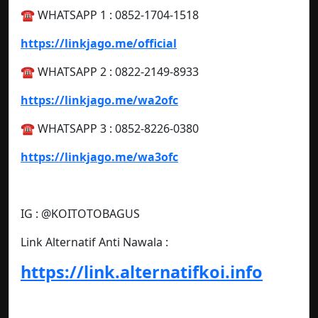
☎️ WHATSAPP 1 : 0852-1704-1518
https://linkjago.me/official
☎️ WHATSAPP 2 : 0822-2149-8933
https://linkjago.me/wa2ofc
☎️ WHATSAPP 3 : 0852-8226-0380
https://linkjago.me/wa3ofc
IG : @KOITOTOBAGUS
Link Alternatif Anti Nawala :
https://link.alternatifkoi.info