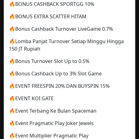
🔥BONUS CASHBACK SPORTGG 10%
🔥BONUS EXTRA SCATTER HITAM
🔥Bonus Cashback Turnover LiveGame 0.7%
🔥Lomba Panjat Turnover Setiap Minggu Hingga
150 JT Rupiah
🔥Bonus Turnover Slot Up to 0.5%
🔥Bonus Cashback Up to 3% Slot Game
🔥EVENT FREESPIN 20% DAN BUYSPIN 15%
🔥EVENT KOI GATE
🔥Event Terbang Ke Bulan Spaceman
🔥Event Pragmatic Play Joker Jewels
🔥Event Multiplier Pragmatic Play