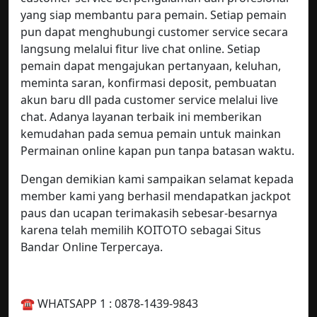
yang siap membantu para pemain. Setiap pemain
pun dapat menghubungi customer service secara
langsung melalui fitur live chat online. Setiap
pemain dapat mengajukan pertanyaan, keluhan,
meminta saran, konfirmasi deposit, pembuatan
akun baru dll pada customer service melalui live
chat. Adanya layanan terbaik ini memberikan
kemudahan pada semua pemain untuk mainkan
Permainan online kapan pun tanpa batasan waktu.
Dengan demikian kami sampaikan selamat kepada
member kami yang berhasil mendapatkan jackpot
paus dan ucapan terimakasih sebesar-besarnya
karena telah memilih KOITOTO sebagai Situs
Bandar Online Terpercaya.
☎️ WHATSAPP 1 : 0878-1439-9843