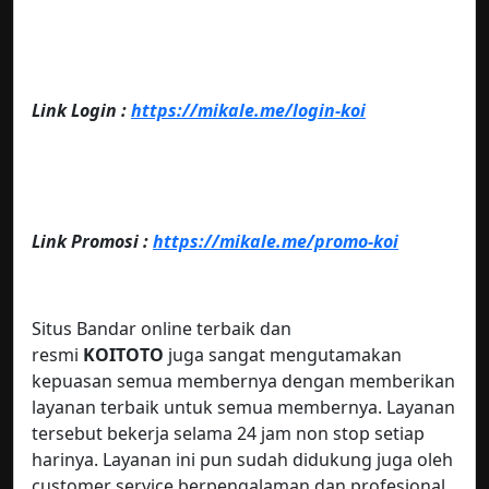
Link Login :
https://mikale.me/login-koi
Link Promosi :
https://mikale.me/promo-koi
Situs Bandar online terbaik dan
resmi
KOITOTO
juga sangat mengutamakan
kepuasan semua membernya dengan memberikan
layanan terbaik untuk semua membernya. Layanan
tersebut bekerja selama 24 jam non stop setiap
harinya. Layanan ini pun sudah didukung juga oleh
customer service berpengalaman dan profesional