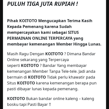
PULUH TIGA JUTA RUPIAH !
Pihak KOITOTO Mengucapkan Terima Kasih
Kepada Pemenang karena Sudah
mempercayakan kami sebagai SITUS
PERMAINAN ONLINE TERPERCAYA yang
membayar kemenangan Member Hingga Lunas.
Masih Ragu Dengan
KOITOTO
? Dimana Bandar
Online sekarang yang Terpercaya
seperti
KOITOTO
? Bandar Yang membayar
kemenangan Member Tanpa Tele-tele. Jadi anda
bermain di
KOITOTO
Tidak perlu khawatir pada
Situs
KOITOTO
karena kemenangan berapa pun
pasti dibayar lunas kepada pemenang.
KOITOTO
Bukan bandar online kaleng – kaleng
bosku tapi Pasti Bayar !!