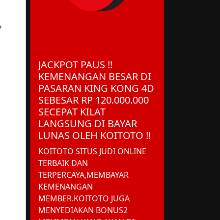
?
JACKPOT PAUS !!
KEMENANGAN BESAR DI
PASARAN KING KONG 4D
SEBESAR RP 120.000.000
SECEPAT KILAT
LANGSUNG DI BAYAR
LUNAS OLEH KOITOTO !!
KOITOTO SITUS JUDI ONLINE
TERBAIK DAN
TERPERCAYA,MEMBAYAR
KEMENANGAN
MEMBER.KOITOTO JUGA
MENYEDIAKAN BONUS2