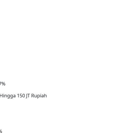
.7%
Hingga 150 JT Rupiah
%