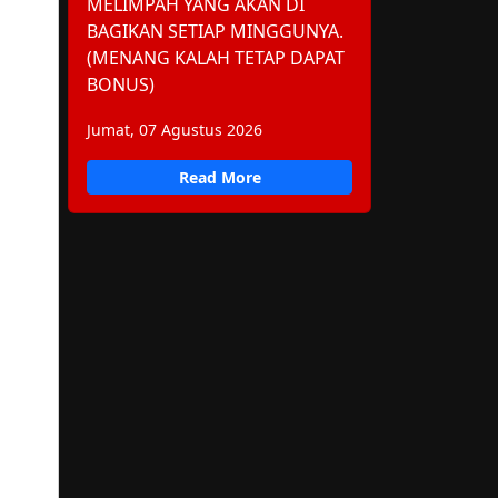
MELIMPAH YANG AKAN DI
BAGIKAN SETIAP MINGGUNYA.
(MENANG KALAH TETAP DAPAT
BONUS)
Jumat, 07 Agustus 2026
Read More