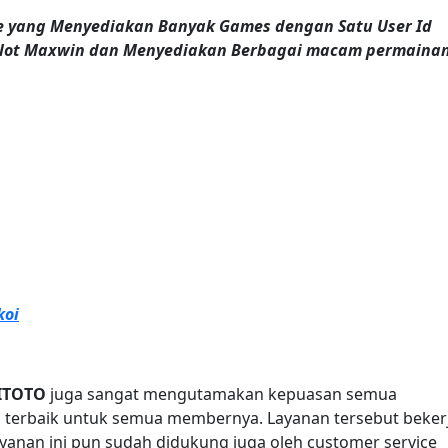
e yang Menyediakan Banyak Games dengan Satu User Id
 , Slot Maxwin dan Menyediakan Berbagai macam permaina
koi
ITOTO
juga sangat mengutamakan kepuasan semua
erbaik untuk semua membernya. Layanan tersebut beker
ayanan ini pun sudah didukung juga oleh customer service