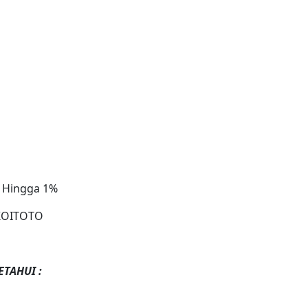
 Hingga 1%
KOITOTO
ETAHUI :