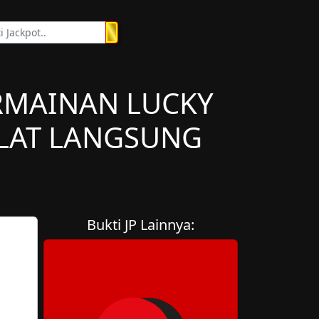
ERMAINAN LUCKY
KILAT LANGSUNG
Bukti JP Lainnya: