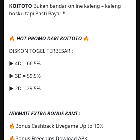
KOITOTO
Bukan bandar online kaleng – kaleng
bosku tapi Pasti Bayar !!
🔥
HOT PROMO DARI KOITOTO
🔥
DISKON TOGEL TERBESAR :
▶️ 4D = 66.5%
▶️ 3D = 59.5%
▶️ 2D = 29.5%
NIKMATI EXTRA BONUS KAMI :
🔥Bonus Cashback Livegame Up to 10%
🔥Bonus Freechips Dowload APK