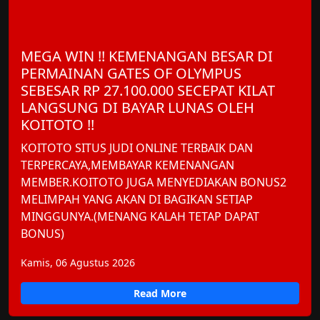
MEGA WIN !! KEMENANGAN BESAR DI
PERMAINAN GATES OF OLYMPUS
SEBESAR RP 27.100.000 SECEPAT KILAT
LANGSUNG DI BAYAR LUNAS OLEH
KOITOTO !!
KOITOTO SITUS JUDI ONLINE TERBAIK DAN
TERPERCAYA,MEMBAYAR KEMENANGAN
MEMBER.KOITOTO JUGA MENYEDIAKAN BONUS2
MELIMPAH YANG AKAN DI BAGIKAN SETIAP
MINGGUNYA.(MENANG KALAH TETAP DAPAT
BONUS)
Kamis, 06 Agustus 2026
Read More