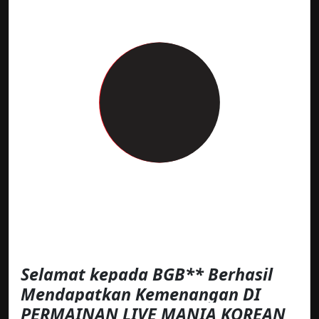
Selamat kepada BGB** Berhasil
Mendapatkan Kemenangan DI
PERMAINAN LIVE MANIA KOREAN