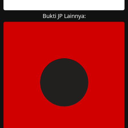
Bukti JP Lainnya: