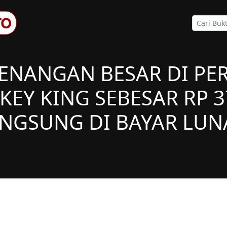
MENANGAN BESAR DI P
EY KING SEBESAR RP 3
LANGSUNG DI BAYAR LUN