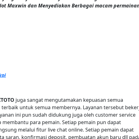
 , Slot Maxwin dan Menyediakan Berbagai macam permaina
koi
ITOTO
juga sangat mengutamakan kepuasan semua
erbaik untuk semua membernya. Layanan tersebut beker
ayanan ini pun sudah didukung juga oleh customer service
p membantu para pemain. Setiap pemain pun dapat
sung melalui fitur live chat online. Setiap pemain dapat
 saran, konfirmasi deposit, pembuatan akun baru dll pad