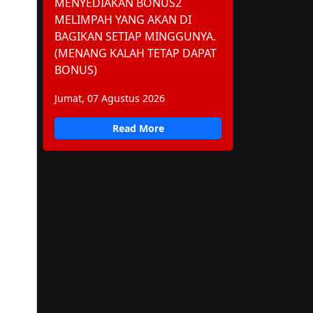
MENYEDIAKAN BONUS2
MELIMPAH YANG AKAN DI
BAGIKAN SETIAP MINGGUNYA.
(MENANG KALAH TETAP DAPAT
BONUS)
Jumat, 07 Agustus 2026
Read More