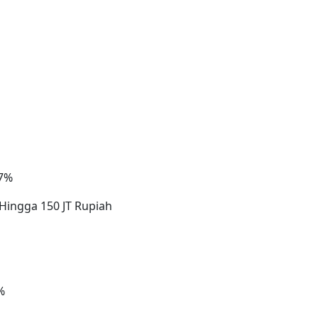
.7%
Hingga 150 JT Rupiah
%