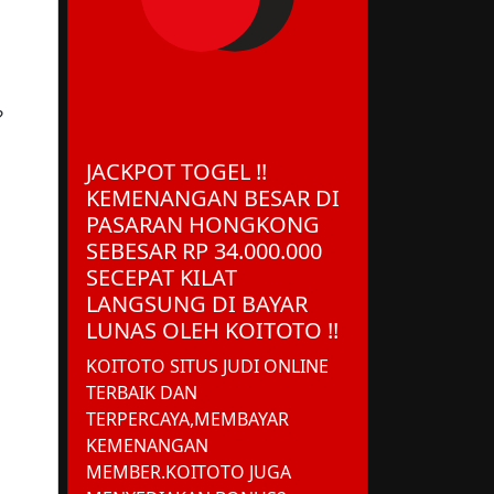
?
JACKPOT TOGEL !!
KEMENANGAN BESAR DI
PASARAN HONGKONG
SEBESAR RP 34.000.000
SECEPAT KILAT
LANGSUNG DI BAYAR
LUNAS OLEH KOITOTO !!
KOITOTO SITUS JUDI ONLINE
TERBAIK DAN
TERPERCAYA,MEMBAYAR
KEMENANGAN
MEMBER.KOITOTO JUGA