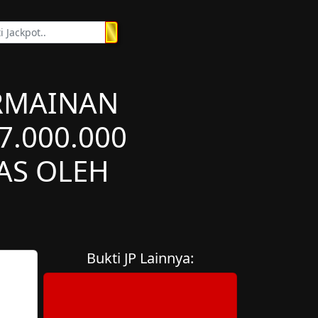
ERMAINAN
7.000.000
AS OLEH
Bukti JP Lainnya: