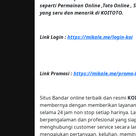
seperti Permainan Online ,Toto Online
yang seru dan menarik di KOITOTO.
Link Login :
https://mikale.me/login-koi
Link Promosi :
https://mikale.me/promo-
Situs Bandar online terbaik dan resmi
KO
membernya dengan memberikan layanan t
selama 24 jam non stop setiap harinya. L
berpengalaman dan profesional yang sia
menghubungi customer service secara lang
mengajukan pertanyaan, keluhan, meminta