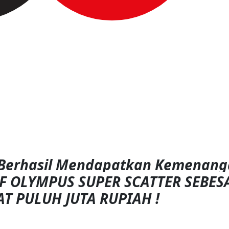
 Berhasil Mendapatkan Kemenan
F OLYMPUS SUPER SCATTER SEBES
AT PULUH JUTA RUPIAH !