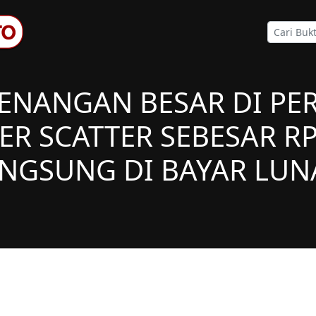
MENANGAN BESAR DI PE
R SCATTER SEBESAR RP
LANGSUNG DI BAYAR LUN