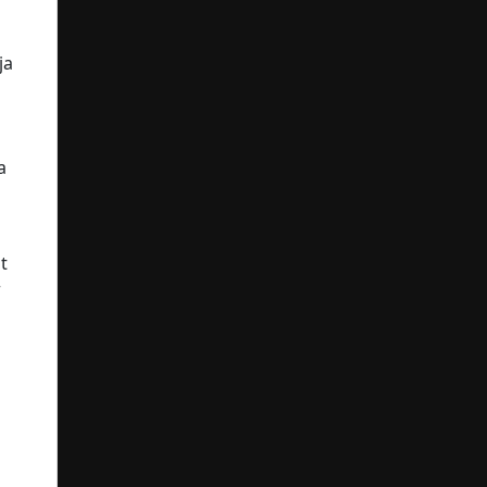
ja
a
t
r