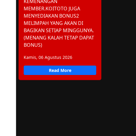
KEMENANGAN
MEMBER.KOITOTO JUGA
MENYEDIAKAN BONUS2
MELIMPAH YANG AKAN DI
BAGIKAN SETIAP MINGGUNYA.
(MENANG KALAH TETAP DAPAT
BONUS)
Kamis, 06 Agustus 2026
Read More