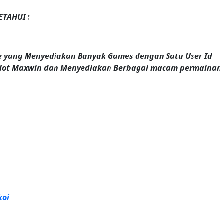
ETAHUI :
e yang Menyediakan Banyak Games dengan Satu User Id
 , Slot Maxwin dan Menyediakan Berbagai macam permaina
koi