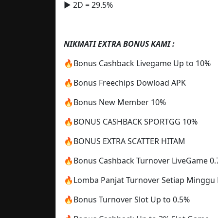
▶️ 2D = 29.5%
NIKMATI EXTRA BONUS KAMI :
🔥Bonus Cashback Livegame Up to 10%
🔥Bonus Freechips Dowload APK
🔥Bonus New Member 10%
🔥BONUS CASHBACK SPORTGG 10%
🔥BONUS EXTRA SCATTER HITAM
🔥Bonus Cashback Turnover LiveGame 0
🔥Lomba Panjat Turnover Setiap Minggu 
🔥Bonus Turnover Slot Up to 0.5%