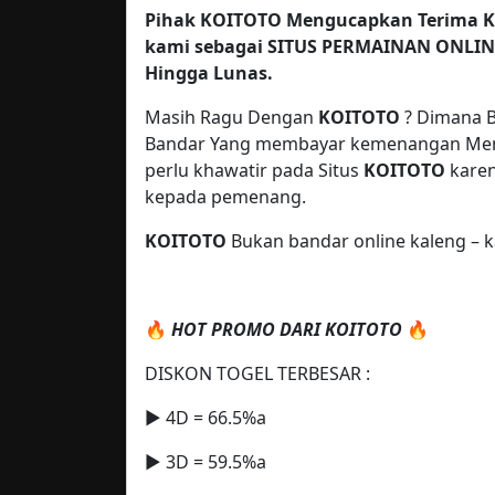
Pihak KOITOTO Mengucapkan Terima 
kami sebagai SITUS PERMAINAN ONLI
Hingga Lunas.
Masih Ragu Dengan
KOITOTO
? Dimana B
Bandar Yang membayar kemenangan Membe
perlu khawatir pada Situs
KOITOTO
karen
kepada pemenang.
KOITOTO
Bukan bandar online kaleng – ka
🔥
HOT PROMO DARI KOITOTO
🔥
DISKON TOGEL TERBESAR :
▶️ 4D = 66.5%a
▶️ 3D = 59.5%a