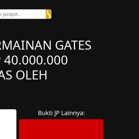
RMAINAN GATES
 40.000.000
AS OLEH
Bukti JP Lainnya: