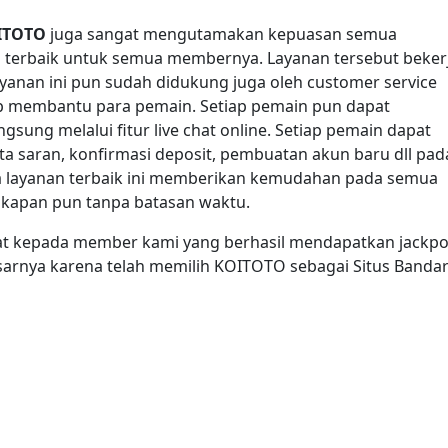
ITOTO
juga sangat mengutamakan kepuasan semua
erbaik untuk semua membernya. Layanan tersebut beker
ayanan ini pun sudah didukung juga oleh customer service
p membantu para pemain. Setiap pemain pun dapat
sung melalui fitur live chat online. Setiap pemain dapat
 saran, konfirmasi deposit, pembuatan akun baru dll pad
nya layanan terbaik ini memberikan kemudahan pada semua
kapan pun tanpa batasan waktu.
t kepada member kami yang berhasil mendapatkan jackpo
sarnya karena telah memilih KOITOTO sebagai Situs Banda