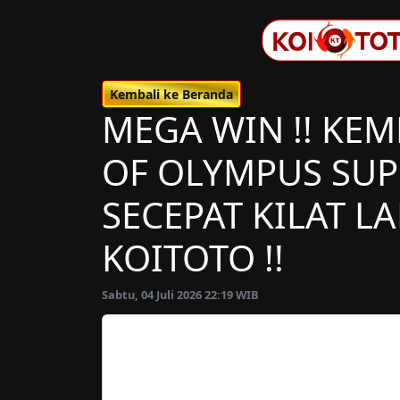
Kembali ke Beranda
MEGA WIN !! KE
OF OLYMPUS SUPE
SECEPAT KILAT 
KOITOTO !!
Sabtu, 04 Juli 2026 22:19 WIB