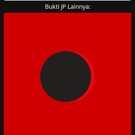
Bukti JP Lainnya: