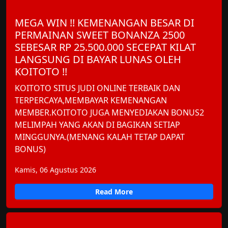
MEGA WIN !! KEMENANGAN BESAR DI
PERMAINAN SWEET BONANZA 2500
SEBESAR RP 25.500.000 SECEPAT KILAT
LANGSUNG DI BAYAR LUNAS OLEH
KOITOTO !!
KOITOTO SITUS JUDI ONLINE TERBAIK DAN
TERPERCAYA,MEMBAYAR KEMENANGAN
MEMBER.KOITOTO JUGA MENYEDIAKAN BONUS2
MELIMPAH YANG AKAN DI BAGIKAN SETIAP
MINGGUNYA.(MENANG KALAH TETAP DAPAT
BONUS)
Kamis, 06 Agustus 2026
Read More